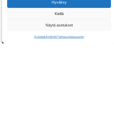
Hyväksy
Kiellä
Näytä asetukset
Evästekäytäntö
Tietosuojalausunto
OTA YHTEYTTÄ