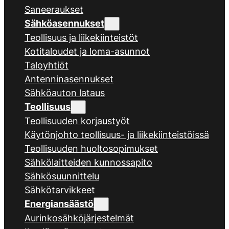
Saneeraukset
Sähköasennukset
Teollisuus ja liikekiinteistöt
Kotitaloudet ja loma-asunnot
Taloyhtiöt
Antenninasennukset
Sähköauton lataus
Teollisuus
Teollisuuden korjaustyöt
Käytönjohto teollisuus- ja liikekiinteistöissä
Teollisuuden huoltosopimukset
Sähkölaitteiden kunnossapito
Sähkösuunnittelu
Sähkötarvikkeet
Energiansäästö
Aurinkosähköjärjestelmät