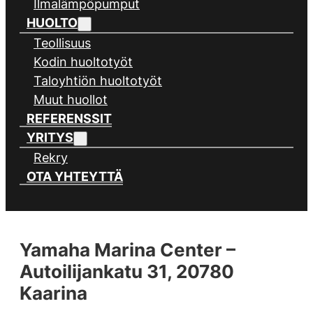
Ilmalämpöpumput
HUOLTO
Teollisuus
Kodin huoltotyöt
Taloyhtiön huoltotyöt
Muut huollot
REFERENSSIT
YRITYS
Rekry
OTA YHTEYTTÄ
Yamaha Marina Center –
Autoilijankatu 31, 20780
Kaarina