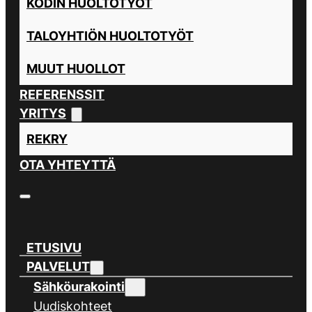
KODIN HUOLTOTYÖT
TALOYHTIÖN HUOLTOTYÖT
MUUT HUOLLOT
REFERENSSIT
YRITYS
REKRY
OTA YHTEYTTÄ
ETUSIVU
PALVELUT
Sähköurakointi
Uudiskohteet