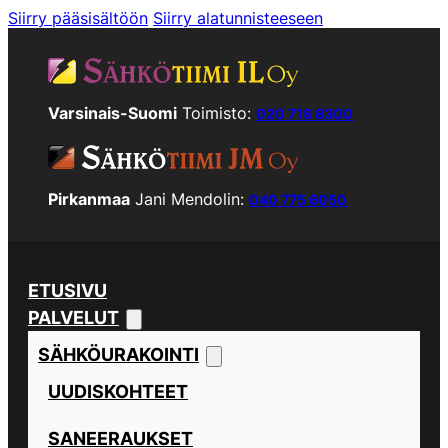
Siirry pääsisältöön
Siirry alatunnisteeseen
Varsinais-Suomi
Toimisto:
020 718 8300
Pirkanmaa
Jani Mendolin:
040 775 6050
ETUSIVU
PALVELUT
SÄHKÖURAKOINTI
UUDISKOHTEET
SANEERAUKSET