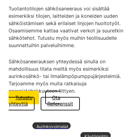
Tuotantotilojen sähkösaneeraus voi sisältää
esimerkiksi tilojen, laitteiden ja koneiden uuden
sähköistämisen sekä erilaiset linjojen huoltotyöt.
Osaamisemme kattaa vaativat verkot ja suuretkin
sähkötehot. Tutustu myös muihin teollisuudelle
suunnattuihin palveluihimme.
Sähkösaneerauksen yhteydessä sinulla on
mahdollisuus tilata meiltä myös esimerkiksi
aurinkosähkö- tai ilmalämpöpumppujärjestelmiä.
Tarjoamme myös muita ratkaisuja
energiatehokkuuteen liittyen.
Tutustu
Ota
yhteyttä
Referenssit
Aurinkovoimalat
Käytönjohto