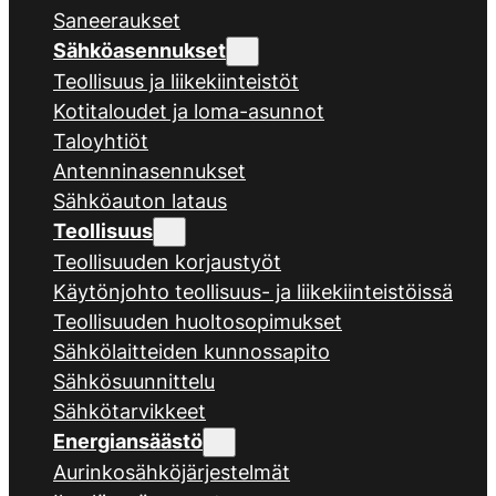
Saneeraukset
Sähköasennukset
Teollisuus ja liikekiinteistöt
Kotitaloudet ja loma-asunnot
Taloyhtiöt
Antenninasennukset
Sähköauton lataus
Teollisuus
Teollisuuden korjaustyöt
Käytönjohto teollisuus- ja liikekiinteistöissä
Teollisuuden huoltosopimukset
Sähkölaitteiden kunnossapito
Sähkösuunnittelu
Sähkötarvikkeet
Energiansäästö
Aurinkosähköjärjestelmät