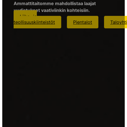
Ammattitaitomme mahdollistaa laajat
uudistukset vaativiinkin kohteisiin.
Liike- ja
teollisuuskiinteistöt
Pientalot
Taloyht