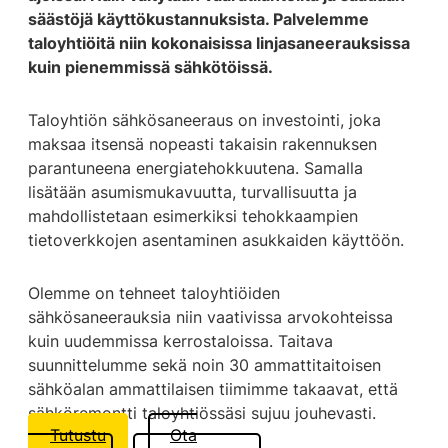
säästöjä käyttökustannuksista. Palvelemme
taloyhtiöitä niin kokonaisissa linjasaneerauksissa
kuin pienemmissä sähkötöissä.
Taloyhtiön sähkösaneeraus on investointi, joka
maksaa itsensä nopeasti takaisin rakennuksen
parantuneena energiatehokkuutena. Samalla
lisätään asumismukavuutta, turvallisuutta ja
mahdollistetaan esimerkiksi tehokkaampien
tietoverkkojen asentaminen asukkaiden käyttöön.
Olemme on tehneet taloyhtiöiden
sähkösaneerauksia niin vaativissa arvokohteissa
kuin uudemmissa kerrostaloissa. Taitava
suunnittelumme sekä noin 30 ammattitaitoisen
sähköalan ammattilaisen tiimimme takaavat, että
sähköremontti taloyhtiössäsi sujuu jouhevasti.
Tutustu
Ota