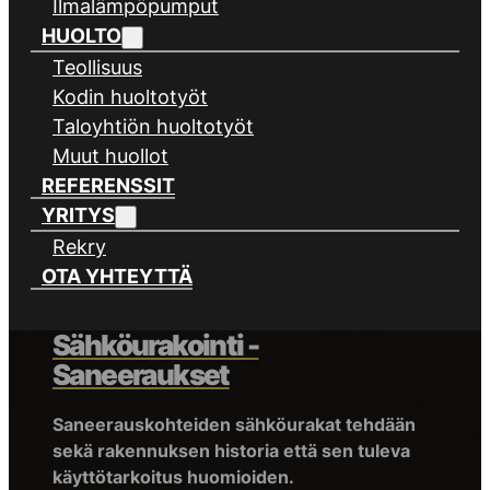
Ilmalämpöpumput
HUOLTO
Teollisuus
Kodin huoltotyöt
Taloyhtiön huoltotyöt
Muut huollot
REFERENSSIT
YRITYS
Rekry
OTA YHTEYTTÄ
Sähköurakointi -
Saneeraukset
Saneerauskohteiden sähköurakat tehdään
sekä rakennuksen historia että sen tuleva
käyttötarkoitus huomioiden.