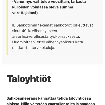
(Vähennys vaihtelee vuosittain, tarkasta
kulloinkin voimassa oleva summa
verottajaltasi)
IL Sähkötiimin tekemät sähkötyöt oikeuttavat
sinut 40 % vähennykseen
arvonlisäverollisesta työkorvauksesta.
Huomioithan, ettei vähennysoikeus kata
matka- tai tarvikekuluja.
Taloyhtiöt
Sähkösaneeraus kannattaa tehdä taloyhtiössä
ajoissa. Näin vältytään vaaratilanteilta ja saadaan