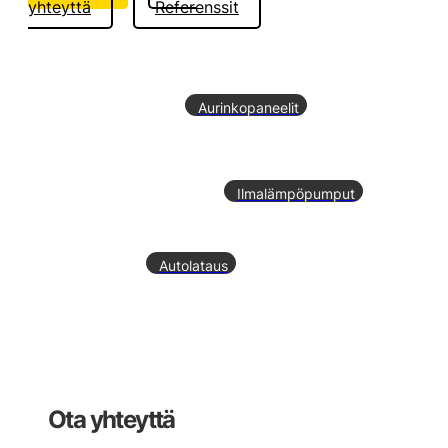
yhteyttä
Referenssit
Aurinkopaneelit
Ilmalämpöpumput
Autolataus
Ota yhteyttä