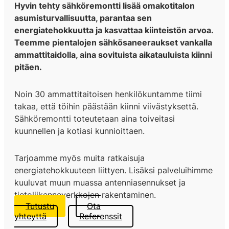
Hyvin tehty sähköremontti lisää omakotitalon
asumisturvallisuutta, parantaa sen
energiatehokkuutta ja kasvattaa kiinteistön arvoa.
Teemme pientalojen sähkösaneeraukset vankalla
ammattitaidolla, aina sovituista aikatauluista kiinni
pitäen.
Noin 30 ammattitaitoisen henkilökuntamme tiimi
takaa, että töihin päästään kiinni viivästyksettä.
Sähköremontti toteutetaan aina toiveitasi
kuunnellen ja kotiasi kunnioittaen.
Tarjoamme myös muita ratkaisuja
energiatehokkuuteen liittyen. Lisäksi palveluihimme
kuuluvat muun muassa antenniasennukset ja
tietoliikenneverkkojen rakentaminen.
Tutustu
Ota
yhteyttä
Referenssit