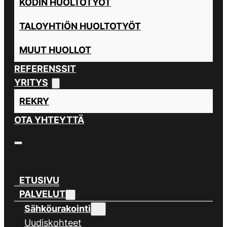
KODIN HUOLTOTYÖT
TALOYHTIÖN HUOLTOTYÖT
MUUT HUOLLOT
REFERENSSIT
YRITYS
REKRY
OTA YHTEYTTÄ
ETUSIVU
PALVELUT
Sähköurakointi
Uudiskohteet