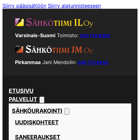
Siirry pääsisältöön
Siirry alatunnisteeseen
Varsinais-Suomi
Toimisto:
020 718 8300
Pirkanmaa
Jani Mendolin:
040 775 6050
ETUSIVU
PALVELUT
SÄHKÖURAKOINTI
UUDISKOHTEET
SANEERAUKSET