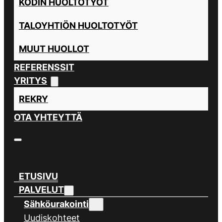
KODIN HUOLTOTYÖT
TALOYHTIÖN HUOLTOTYÖT
MUUT HUOLLOT
REFERENSSIT
YRITYS
REKRY
OTA YHTEYTTÄ
ETUSIVU
PALVELUT
Sähköurakointi
Uudiskohteet