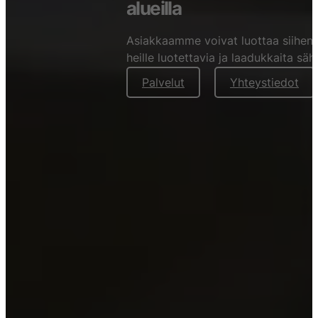
alueilla
Asiakkaamme voivat luottaa siihen,
heille luotettavia ja laadukkaita säh
Palvelut
Yhteystiedot