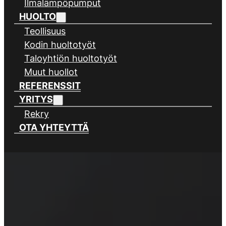
Ilmalämpöpumput
HUOLTO
Teollisuus
Kodin huoltotyöt
Taloyhtiön huoltotyöt
Muut huollot
REFERENSSIT
YRITYS
Rekry
OTA YHTEYTTÄ