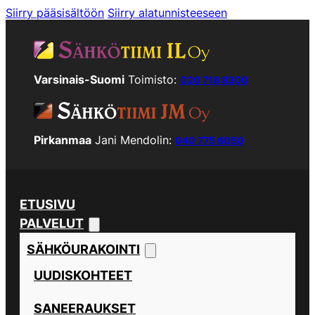
Siirry pääsisältöön
Siirry alatunnisteeseen
Varsinais-Suomi
Toimisto:
020 718 8300
Pirkanmaa
Jani Mendolin:
040 775 6050
ETUSIVU
PALVELUT
SÄHKÖURAKOINTI
UUDISKOHTEET
SANEERAUKSET