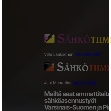
Ville Laaksonen:
040 530 0327
Jani Mendolin:
040 775 6050
Meiltä saat ammattitaito
sähköasennustyöt
Varsinais-Suomen ja P