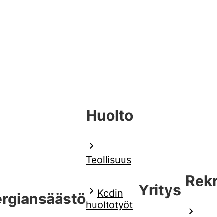
Huolto
Teollisuus
Rek
Yritys
Kodin
rgiansäästö
huoltotyöt