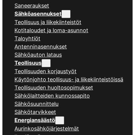
Saneeraukset
Sähköasennukset
Teollisuus ja liikekiinteistöt
Kotitaloudet ja loma-asunnot
Taloyhtiöt
Antenninasennukset
Sähköauton lataus
Teollisuus
Teollisuuden korjaustyöt
Käytönjohto teollisuus- ja liikekiinteistöissä
Teollisuuden huoltosopimukset
Sähkölaitteiden kunnossapito
Sähkösuunnittelu
Sähkötarvikkeet
Energiansäästö
Aurinkosähköjärjestelmät