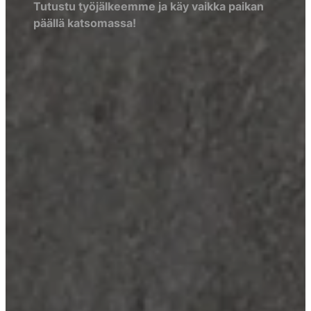
Tutustu työjälkeemme ja käy vaikka paikan
päällä katsomassa!