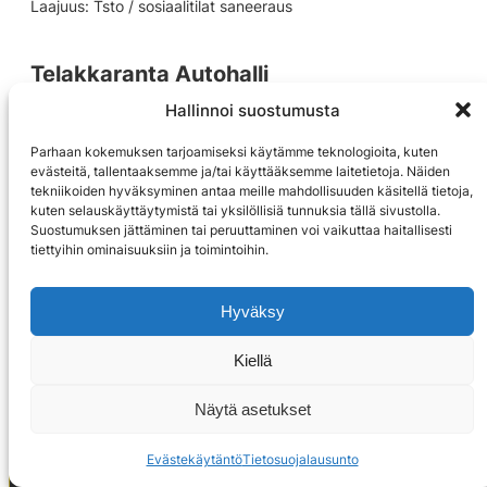
Laajuus: Tsto / sosiaalitilat saneeraus
Telakkaranta Autohalli
Linja- ja sähkösaneeraukset, 2023
Hallinnoi suostumusta
Laajuus: Valaistuksen saneeraus
Parhaan kokemuksen tarjoamiseksi käytämme teknologioita, kuten
evästeitä, tallentaaksemme ja/tai käyttääksemme laitetietoja. Näiden
As Oy Taikavarpu
tekniikoiden hyväksyminen antaa meille mahdollisuuden käsitellä tietoja,
kuten selauskäyttäytymistä tai yksilöllisiä tunnuksia tällä sivustolla.
Uudistuotanto, 2023-2024
Suostumuksen jättäminen tai peruuttaminen voi vaikuttaa haitallisesti
Huoneistot: 10
tiettyihin ominaisuuksiin ja toimintoihin.
Laajuus: KVR urakka / uudiskohde, Rivitalo
Hyväksy
TYKS Rakennus 7, Kiinamyllynkatu 4-8,
20521 Turku
Kiellä
KVR-kohteet, 2023
Laajuus: 1784m2
Näytä asetukset
Evästekäytäntö
Tietosuojalausunto
Uusi Aura, Pääskyntie, 21420 Lieto
OTA YHTEYTTÄ