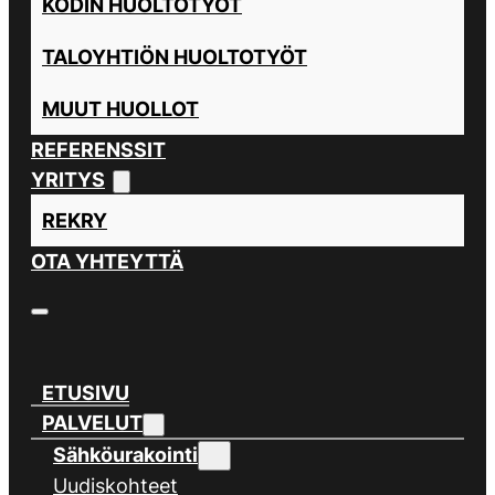
KODIN HUOLTOTYÖT
TALOYHTIÖN HUOLTOTYÖT
MUUT HUOLLOT
REFERENSSIT
YRITYS
REKRY
OTA YHTEYTTÄ
ETUSIVU
PALVELUT
Sähköurakointi
Uudiskohteet