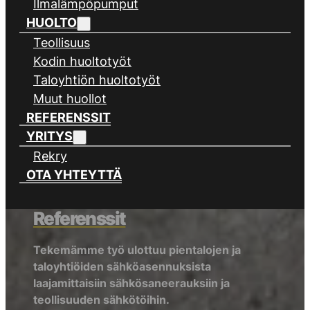
Ilmalämpöpumput
HUOLTO
Teollisuus
Kodin huoltotyöt
Taloyhtiön huoltotyöt
Muut huollot
REFERENSSIT
YRITYS
Rekry
OTA YHTEYTTÄ
Referenssit
Tekemämme työ ulottuu pientalojen ja
taloyhtiöiden sähköasennuksista
laajamittaisiin sähkösaneerauksiin ja
teollisuuden sähkötöihin.