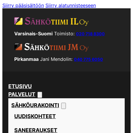
Siirry pääsisältöön
Siirry alatunnisteeseen
Varsinais-Suomi
Toimisto:
020 718 8300
Pirkanmaa
Jani Mendolin:
040 775 6050
ETUSIVU
PALVELUT
SÄHKÖURAKOINTI
UUDISKOHTEET
SANEERAUKSET