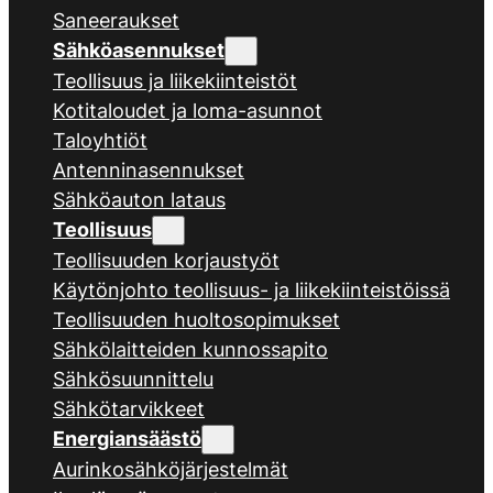
Saneeraukset
Sähköasennukset
Teollisuus ja liikekiinteistöt
Kotitaloudet ja loma-asunnot
Taloyhtiöt
Antenninasennukset
Sähköauton lataus
Teollisuus
Teollisuuden korjaustyöt
Käytönjohto teollisuus- ja liikekiinteistöissä
Teollisuuden huoltosopimukset
Sähkölaitteiden kunnossapito
Sähkösuunnittelu
Sähkötarvikkeet
Energiansäästö
Aurinkosähköjärjestelmät