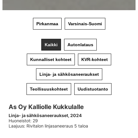
Pirkanmaa
Varsinais-Suomi
Kaikki
Autonlataus
Kunnalliset kohteet
KVR-kohteet
Linja- ja sähkösaneeraukset
Teollisuuskohteet
Uudistuotanto
As Oy Kalliolle Kukkulalle
Linja- ja sähkösaneeraukset, 2024
Huoneistot: 29
Laajuus: Rivitalon linjasaneeraus 5 taloa