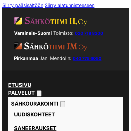
Siirry pääsisältöön
Siirry alatunnisteeseen
Varsinais-Suomi
Toimisto:
020 718 8300
Pirkanmaa
Jani Mendolin:
040 775 6050
ETUSIVU
PALVELUT
SÄHKÖURAKOINTI
UUDISKOHTEET
SANEERAUKSET