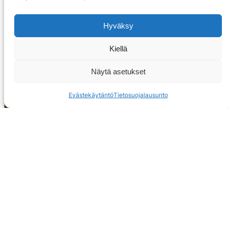
Hyväksy
Kiellä
Näytä asetukset
Evästekäytäntö
Tietosuojalausunto
OTA YHTEYTTÄ