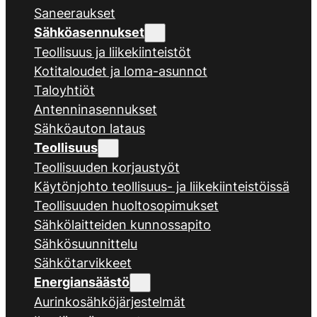
Saneeraukset
Sähköasennukset
Teollisuus ja liikekiinteistöt
Kotitaloudet ja loma-asunnot
Taloyhtiöt
Antenninasennukset
Sähköauton lataus
Teollisuus
Teollisuuden korjaustyöt
Käytönjohto teollisuus- ja liikekiinteistöissä
Teollisuuden huoltosopimukset
Sähkölaitteiden kunnossapito
Sähkösuunnittelu
Sähkötarvikkeet
Energiansäästö
Aurinkosähköjärjestelmät