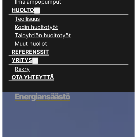
Ilmalämpöpumput
HUOLTO
Teollisuus
Kodin huoltotyöt
Taloyhtiön huoltotyöt
Muut huollot
REFERENSSIT
YRITYS
Rekry
OTA YHTEYTTÄ
Energiansäästö