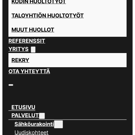
KODIN HUOLTOTYÖT
TALOYHTIÖN HUOLTOTYÖT
MUUT HUOLLOT
REFERENSSIT
YRITYS
REKRY
OTA YHTEYTTÄ
ETUSIVU
PALVELUT
Sähköurakointi
Uudiskohteet