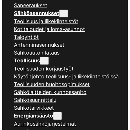
Saneeraukset
Sähköasennukset
Teollisuus ja liikekiinteistöt
Kotitaloudet ja loma-asunnot
Taloyhtiöt
Antenninasennukset
Sähköauton lataus
Teollisuus
Teollisuuden korjaustyöt
Käytönjohto teollisuus- ja liikekiinteistöissä
Teollisuuden huoltosopimukset
Sähkölaitteiden kunnossapito
Sähkösuunnittelu
Sähkötarvikkeet
Energiansäästö
Aurinkosähköjärjestelmät