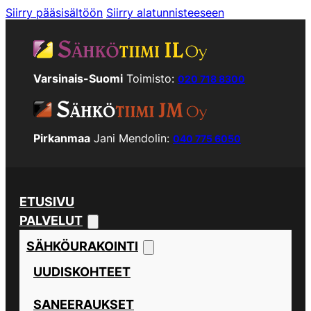
Siirry pääsisältöön
Siirry alatunnisteeseen
Varsinais-Suomi
Toimisto:
020 718 8300
Pirkanmaa
Jani Mendolin:
040 775 6050
ETUSIVU
PALVELUT
SÄHKÖURAKOINTI
UUDISKOHTEET
SANEERAUKSET