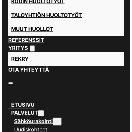
KODIN HUOLTOTYÖT
TALOYHTIÖN HUOLTOTYÖT
MUUT HUOLLOT
REFERENSSIT
YRITYS
REKRY
OTA YHTEYTTÄ
ETUSIVU
PALVELUT
Sähköurakointi
Uudiskohteet