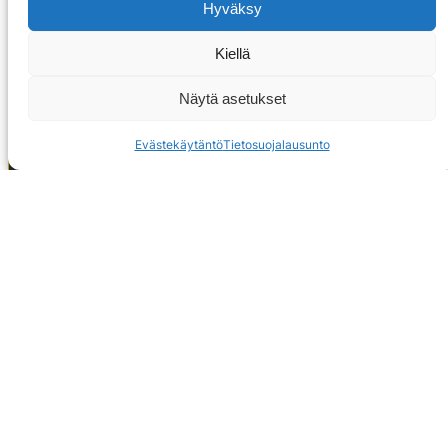
Hyväksy
Kiellä
Näytä asetukset
Evästekäytäntö
Tietosuojalausunto
OTA YHTEYTTÄ