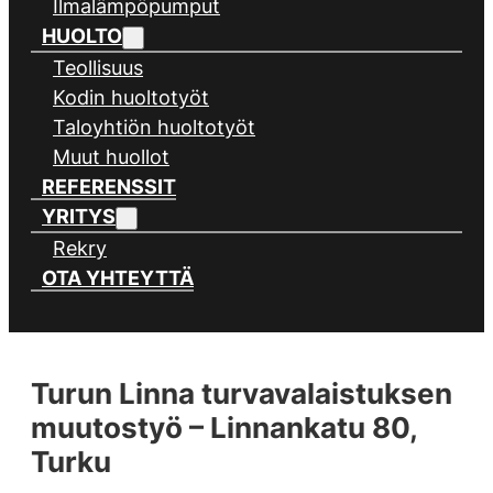
Ilmalämpöpumput
HUOLTO
Teollisuus
Kodin huoltotyöt
Taloyhtiön huoltotyöt
Muut huollot
REFERENSSIT
YRITYS
Rekry
OTA YHTEYTTÄ
Turun Linna turvavalaistuksen
muutostyö – Linnankatu 80,
Turku