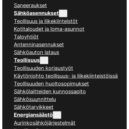
Saneeraukset
Sähköasennukset
Teollisuus ja liikekiinteistöt
Kotitaloudet ja loma-asunnot
Taloyhtiöt
Antenninasennukset
Sähköauton lataus
Teollisuus
Teollisuuden korjaustyöt
Käytönjohto teollisuus- ja liikekiinteistöissä
Teollisuuden huoltosopimukset
Sähkölaitteiden kunnossapito
Sähkösuunnittelu
Sähkötarvikkeet
Energiansäästö
Aurinkosähköjärjestelmät