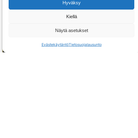
Hyväksy
Kiellä
Näytä asetukset
Evästekäytäntö
Tietosuojalausunto
OTA YHTEYTTÄ