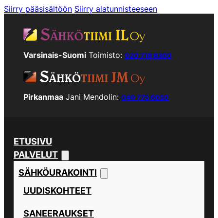
Siirry pääsisältöön
Siirry alatunnisteeseen
Varsinais-Suomi
Toimisto:
020 718 8300
Pirkanmaa
Jani Mendolin:
040 775 6050
ETUSIVU
PALVELUT
SÄHKÖURAKOINTI
UUDISKOHTEET
SANEERAUKSET