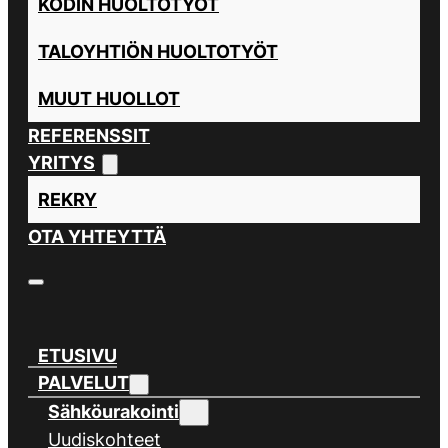
KODIN HUOLTOTYÖT
TALOYHTIÖN HUOLTOTYÖT
MUUT HUOLLOT
REFERENSSIT
YRITYS
REKRY
OTA YHTEYTTÄ
ETUSIVU
PALVELUT
Sähköurakointi
Uudiskohteet