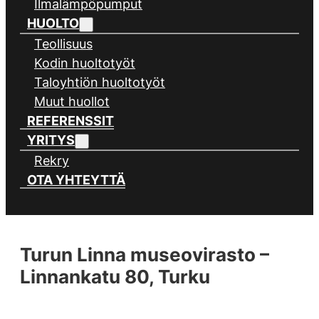
Ilmalämpöpumput
HUOLTO
Teollisuus
Kodin huoltotyöt
Taloyhtiön huoltotyöt
Muut huollot
REFERENSSIT
YRITYS
Rekry
OTA YHTEYTTÄ
Turun Linna museovirasto –
Linnankatu 80, Turku