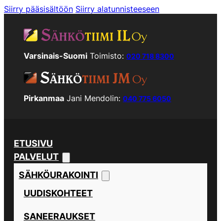
Siirry pääsisältöön
Siirry alatunnisteeseen
Varsinais-Suomi
Toimisto:
020 718 8300
Pirkanmaa
Jani Mendolin:
040 775 6050
ETUSIVU
PALVELUT
SÄHKÖURAKOINTI
UUDISKOHTEET
SANEERAUKSET