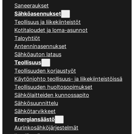
Saneeraukset
Sähköasennukset
Teollisuus ja liikekiinteistöt
Kotitaloudet ja loma-asunnot
Taloyhtiöt
Antenninasennukset
Sähköauton lataus
Teollisuus
Teollisuuden korjaustyöt
Käytönjohto teollisuus- ja liikekiinteistöissä
Teollisuuden huoltosopimukset
Sähkölaitteiden kunnossapito
Sähkösuunnittelu
Sähkötarvikkeet
Energiansäästö
Aurinkosähköjärjestelmät