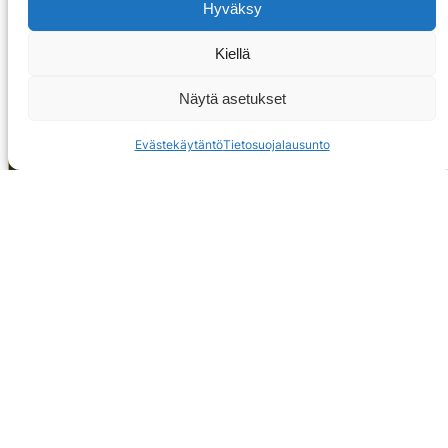
Hyväksy
Kiellä
Näytä asetukset
Evästekäytäntö
Tietosuojalausunto
OTA YHTEYTTÄ