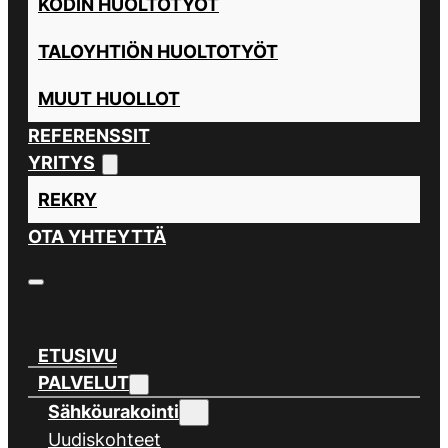
KODIN HUOLTOTYÖT
TALOYHTIÖN HUOLTOTYÖT
MUUT HUOLLOT
REFERENSSIT
YRITYS
REKRY
OTA YHTEYTTÄ
ETUSIVU
PALVELUT
Sähköurakointi
Uudiskohteet