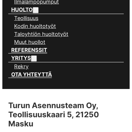
Ilmalämpöpumput
HUOLTO
Teollisuus
Kodin huoltotyöt
Taloyhtiön huoltotyöt
Muut huollot
REFERENSSIT
YRITYS
Rekry
OTA YHTEYTTÄ
Turun Asennusteam Oy,
Teollisuuskaari 5, 21250
Masku