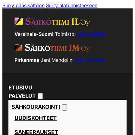
Siirry pääsisältöön
Siirry alatunnisteeseen
Varsinais-Suomi
Toimisto:
020 718 8300
Pirkanmaa
Jani Mendolin:
040 775 6050
ETUSIVU
PALVELUT
SÄHKÖURAKOINTI
UUDISKOHTEET
SANEERAUKSET