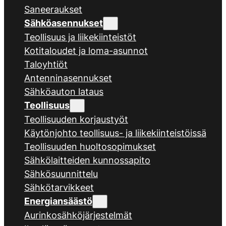
Saneeraukset
Sähköasennukset
Teollisuus ja liikekiinteistöt
Kotitaloudet ja loma-asunnot
Taloyhtiöt
Antenninasennukset
Sähköauton lataus
Teollisuus
Teollisuuden korjaustyöt
Käytönjohto teollisuus- ja liikekiinteistöissä
Teollisuuden huoltosopimukset
Sähkölaitteiden kunnossapito
Sähkösuunnittelu
Sähkötarvikkeet
Energiansäästö
Aurinkosähköjärjestelmät