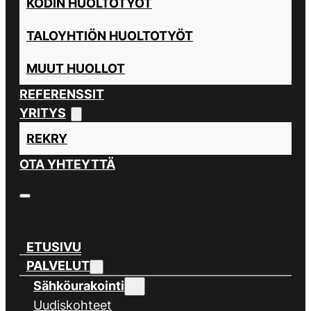
KODIN HUOLTOTYÖT
TALOYHTIÖN HUOLTOTYÖT
MUUT HUOLLOT
REFERENSSIT
YRITYS
REKRY
OTA YHTEYTTÄ
ETUSIVU
PALVELUT
Sähköurakointi
Uudiskohteet