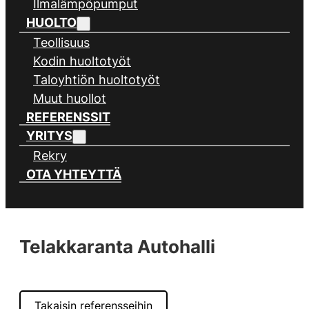
Ilmalämpöpumput
HUOLTO
Teollisuus
Kodin huoltotyöt
Taloyhtiön huoltotyöt
Muut huollot
REFERENSSIT
YRITYS
Rekry
OTA YHTEYTTÄ
Telakkaranta Autohalli
Takaisin referensseihin