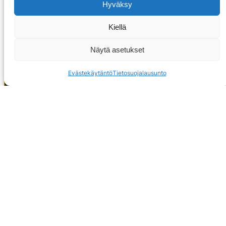
Hyväksy
Kiellä
Näytä asetukset
Evästekäytäntö
Tietosuojalausunto
OTA YHTEYTTÄ