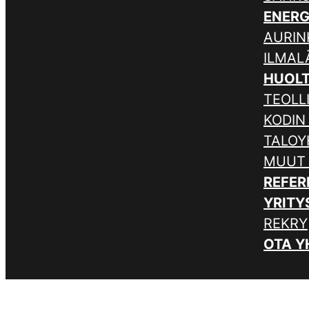
ENER
AURIN
ILMA
HUOL
TEOLL
KODIN
TALOY
MUUT
REFER
YRITY
REKRY
OTA Y