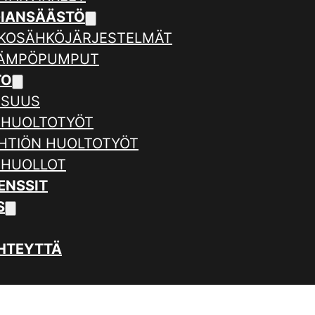
GIANSÄÄSTÖ
KOSÄHKÖJÄRJESTELMÄT
LÄMPÖPUMPUT
TO
ISUUS
 HUOLTOTYÖT
HTIÖN HUOLTOTYÖT
 HUOLLOT
ENSSIT
S
HTEYTTÄ