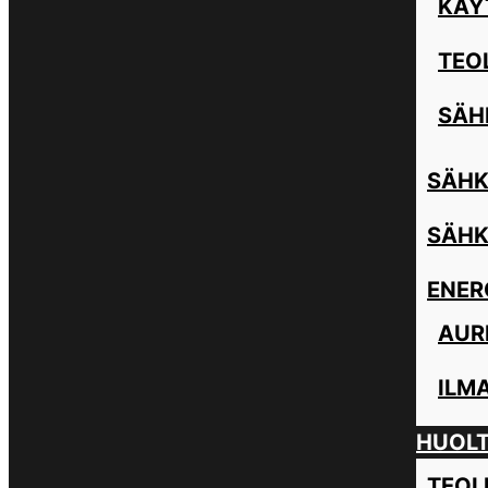
KÄY
TEO
SÄH
SÄHK
SÄHK
ENER
AUR
ILM
HUOL
TEOL