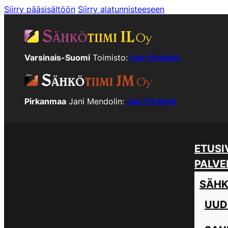
Siirry pääsisältöön
Siirry alatunnisteeseen
Varsinais-Suomi
Toimisto:
020 718 8300
Pirkanmaa
Jani Mendolin:
040 775 6050
ETUSI
PALVE
SÄHK
UUD