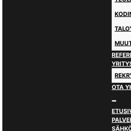
KODI
TALO
MUUT
REFER
YRITY
REKR
OTA Y
ETUSI
PALVE
SÄHKÖ