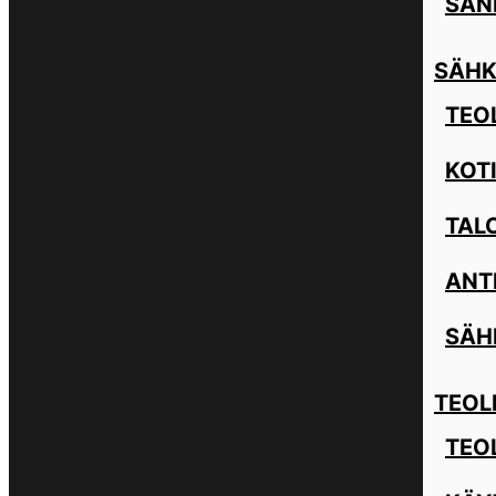
SAN
SÄHK
TEOL
KOT
TAL
ANT
SÄH
TEOL
TEO