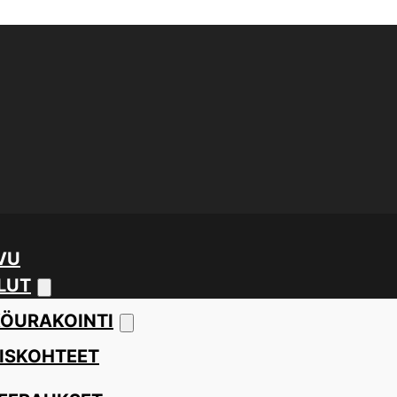
VU
LUT
ÖURAKOINTI
ISKOHTEET