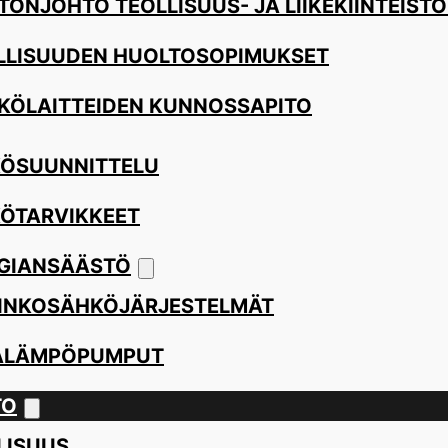
TÖNJOHTO TEOLLISUUS- JA LIIKEKIINTEISTÖ
LLISUUDEN HUOLTOSOPIMUKSET
KÖLAITTEIDEN KUNNOSSAPITO
ÖSUUNNITTELU
ÖTARVIKKEET
GIANSÄÄSTÖ
INKOSÄHKÖJÄRJESTELMÄT
ALÄMPÖPUMPUT
TO
LISUUS