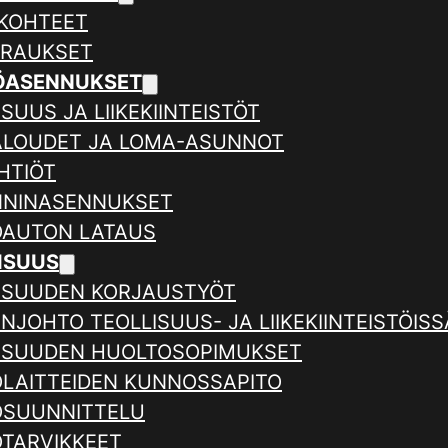
KOHTEET
ERAUKSET
ÖASENNUKSET
SUUS JA LIIKEKIINTEISTÖT
ALOUDET JA LOMA-ASUNNOT
HTIÖT
NNINASENNUKSET
AUTON LATAUS
ISUUS
ISUUDEN KORJAUSTYÖT
NJOHTO TEOLLISUUS- JA LIIKEKIINTEISTÖISS
ISUUDEN HUOLTOSOPIMUKSET
LAITTEIDEN KUNNOSSAPITO
SUUNNITTELU
TARVIKKEET