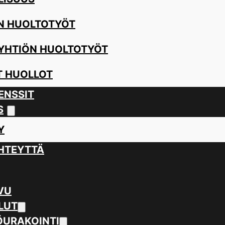
N HUOLTOTYÖT
YHTIÖN HUOLTOTYÖT
 HUOLLOT
ENSSIT
S
Y
HTEYTTÄ
VU
LUT
URAKOINTI