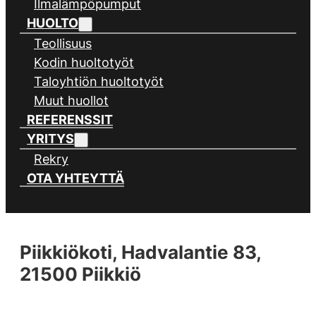
Ilmalämpöpumput
HUOLTO
Teollisuus
Kodin huoltotyöt
Taloyhtiön huoltotyöt
Muut huollot
REFERENSSIT
YRITYS
Rekry
OTA YHTEYTTÄ
Piikkiökoti, Hadvalantie 83,
21500 Piikkiö