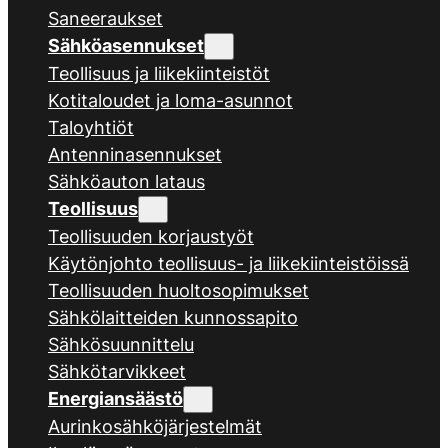
Saneeraukset
Sähköasennukset
Teollisuus ja liikekiinteistöt
Kotitaloudet ja loma-asunnot
Taloyhtiöt
Antenninasennukset
Sähköauton lataus
Teollisuus
Teollisuuden korjaustyöt
Käytönjohto teollisuus- ja liikekiinteistöissä
Teollisuuden huoltosopimukset
Sähkölaitteiden kunnossapito
Sähkösuunnittelu
Sähkötarvikkeet
Energiansäästö
Aurinkosähköjärjestelmät