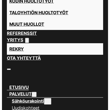
KODIN HUOLTOTYÖT
TALOYHTIÖN HUOLTOTYÖT
MUUT HUOLLOT
REFERENSSIT
YRITYS
REKRY
OTA YHTEYTTÄ
ETUSIVU
PALVELUT
Sähköurakointi
Uudiskohteet