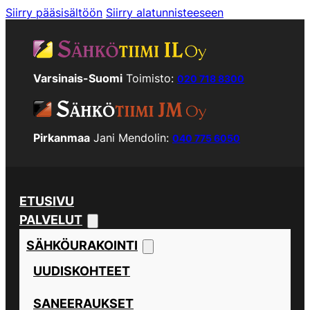
Siirry pääsisältöön
Siirry alatunnisteeseen
Varsinais-Suomi
Toimisto:
020 718 8300
Pirkanmaa
Jani Mendolin:
040 775 6050
ETUSIVU
PALVELUT
SÄHKÖURAKOINTI
UUDISKOHTEET
SANEERAUKSET