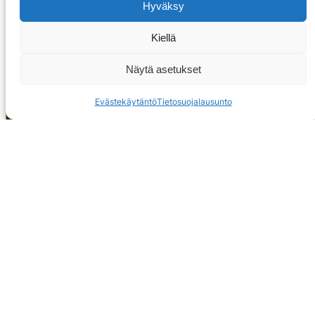
Hyväksy
Kiellä
Näytä asetukset
Evästekäytäntö
Tietosuojalausunto
OTA YHTEYTTÄ