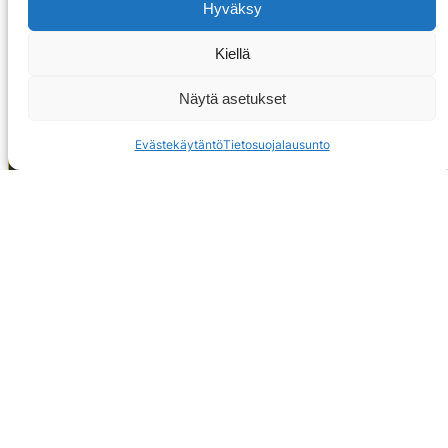
Hyväksy
Kiellä
Näytä asetukset
Evästekäytäntö
Tietosuojalausunto
OTA YHTEYTTÄ