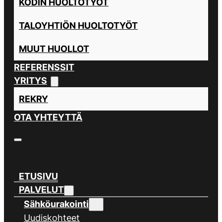
KODIN HUOLTOTYÖT
TALOYHTIÖN HUOLTOTYÖT
MUUT HUOLLOT
REFERENSSIT
YRITYS
REKRY
OTA YHTEYTTÄ
ETUSIVU
PALVELUT
Sähköurakointi
Uudiskohteet