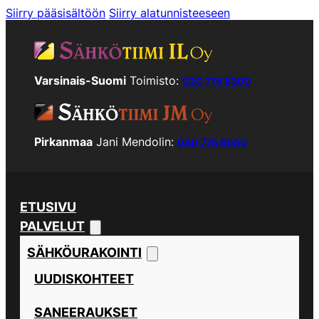
Siirry pääsisältöön
Siirry alatunnisteeseen
Varsinais-Suomi
Toimisto:
020 718 8300
Pirkanmaa
Jani Mendolin:
040 775 6050
ETUSIVU
PALVELUT
SÄHKÖURAKOINTI
UUDISKOHTEET
SANEERAUKSET