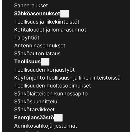
Saneeraukset
Sähköasennukset
Teollisuus ja liikekiinteistöt
Kotitaloudet ja loma-asunnot
Taloyhtiöt
Antenninasennukset
Sähköauton lataus
Teollisuus
Teollisuuden korjaustyöt
Käytönjohto teollisuus- ja liikekiinteistöissä
Teollisuuden huoltosopimukset
Sähkölaitteiden kunnossapito
Sähkösuunnittelu
Sähkötarvikkeet
Energiansäästö
Aurinkosähköjärjestelmät