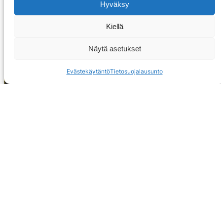
Hyväksy
Kiellä
Näytä asetukset
Evästekäytäntö
Tietosuojalausunto
OTA YHTEYTTÄ