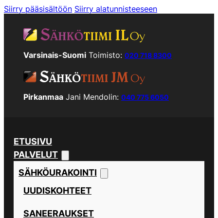
Siirry pääsisältöön
Siirry alatunnisteeseen
Varsinais-Suomi
Toimisto:
020 718 8300
Pirkanmaa
Jani Mendolin:
040 775 6050
ETUSIVU
PALVELUT
SÄHKÖURAKOINTI
UUDISKOHTEET
SANEERAUKSET