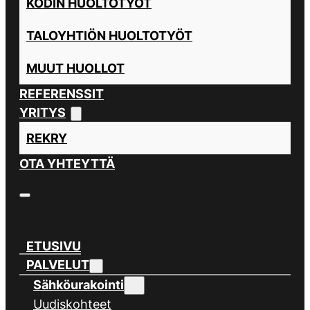
KODIN HUOLTOTYÖT
TALOYHTIÖN HUOLTOTYÖT
MUUT HUOLLOT
REFERENSSIT
YRITYS
REKRY
OTA YHTEYTTÄ
ETUSIVU
PALVELUT
Sähköurakointi
Uudiskohteet