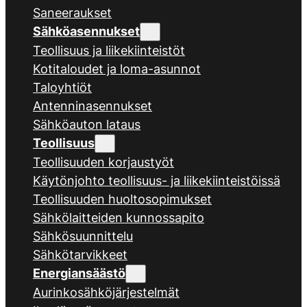
Saneeraukset
Sähköasennukset
Teollisuus ja liikekiinteistöt
Kotitaloudet ja loma-asunnot
Taloyhtiöt
Antenninasennukset
Sähköauton lataus
Teollisuus
Teollisuuden korjaustyöt
Käytönjohto teollisuus- ja liikekiinteistöissä
Teollisuuden huoltosopimukset
Sähkölaitteiden kunnossapito
Sähkösuunnittelu
Sähkötarvikkeet
Energiansäästö
Aurinkosähköjärjestelmät