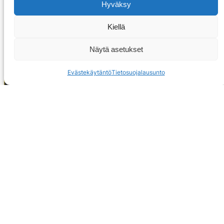
Hyväksy
Kiellä
Näytä asetukset
Evästekäytäntö
Tietosuojalausunto
OTA YHTEYTTÄ