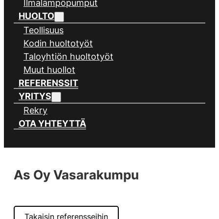
Ilmalämpöpumput
HUOLTO
Teollisuus
Kodin huoltotyöt
Taloyhtiön huoltotyöt
Muut huollot
REFERENSSIT
YRITYS
Rekry
OTA YHTEYTTÄ
As Oy Vasarakumpu
Takaisin referensseihin