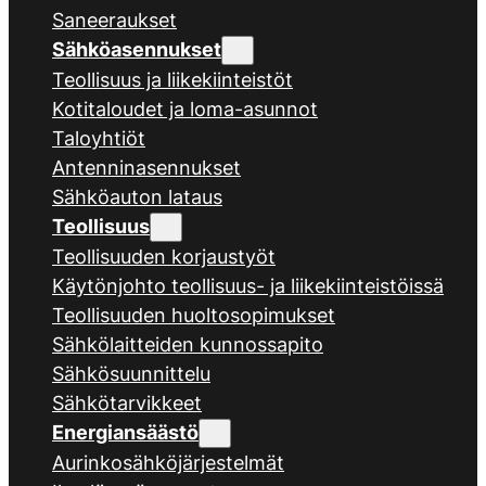
Saneeraukset
Sähköasennukset
Teollisuus ja liikekiinteistöt
Kotitaloudet ja loma-asunnot
Taloyhtiöt
Antenninasennukset
Sähköauton lataus
Teollisuus
Teollisuuden korjaustyöt
Käytönjohto teollisuus- ja liikekiinteistöissä
Teollisuuden huoltosopimukset
Sähkölaitteiden kunnossapito
Sähkösuunnittelu
Sähkötarvikkeet
Energiansäästö
Aurinkosähköjärjestelmät