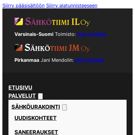
Siirry pääsisältöön
Siirry alatunnisteeseen
Varsinais-Suomi
Toimisto:
020 718 8300
Pirkanmaa
Jani Mendolin:
040 775 6050
ETUSIVU
PALVELUT
SÄHKÖURAKOINTI
UUDISKOHTEET
SANEERAUKSET