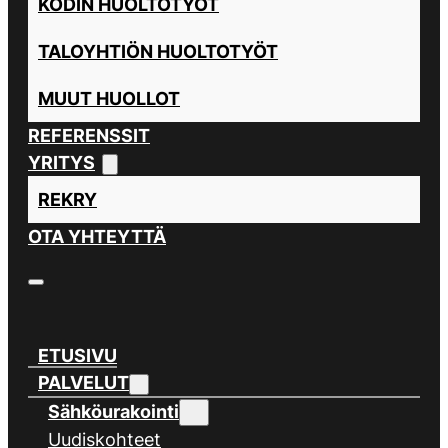
KODIN HUOLTOTYÖT
TALOYHTIÖN HUOLTOTYÖT
MUUT HUOLLOT
REFERENSSIT
YRITYS
REKRY
OTA YHTEYTTÄ
ETUSIVU
PALVELUT
Sähköurakointi
Uudiskohteet