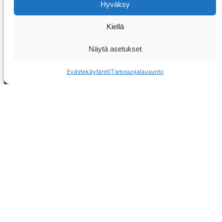
Hyväksy
Kiellä
Näytä asetukset
Evästekäytäntö
Tietosuojalausunto
OTA YHTEYTTÄ