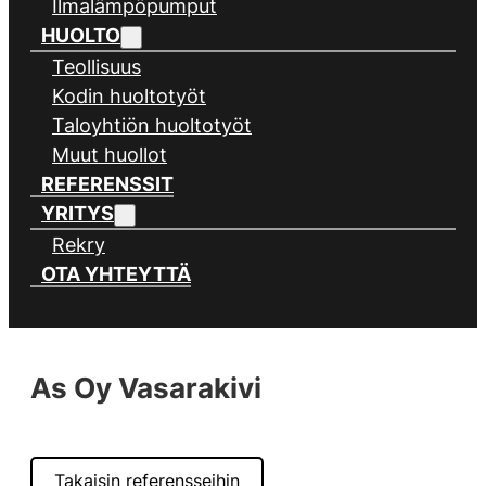
Ilmalämpöpumput
HUOLTO
Teollisuus
Kodin huoltotyöt
Taloyhtiön huoltotyöt
Muut huollot
REFERENSSIT
YRITYS
Rekry
OTA YHTEYTTÄ
As Oy Vasarakivi
Takaisin referensseihin