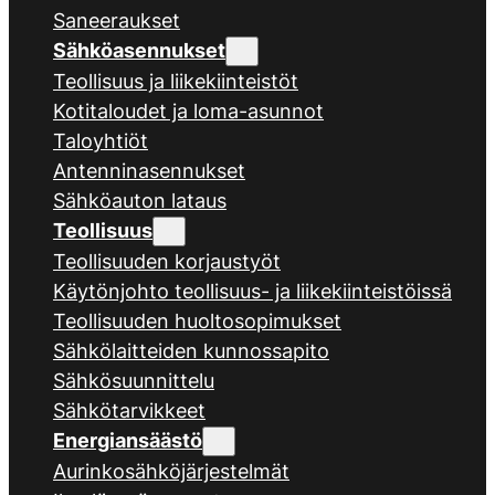
Saneeraukset
Sähköasennukset
Teollisuus ja liikekiinteistöt
Kotitaloudet ja loma-asunnot
Taloyhtiöt
Antenninasennukset
Sähköauton lataus
Teollisuus
Teollisuuden korjaustyöt
Käytönjohto teollisuus- ja liikekiinteistöissä
Teollisuuden huoltosopimukset
Sähkölaitteiden kunnossapito
Sähkösuunnittelu
Sähkötarvikkeet
Energiansäästö
Aurinkosähköjärjestelmät