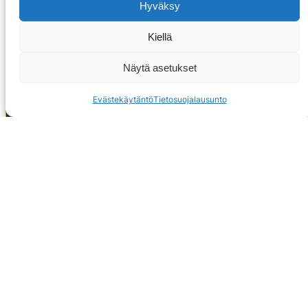
Hyväksy
Kiellä
Näytä asetukset
Evästekäytäntö
Tietosuojalausunto
OTA YHTEYTTÄ