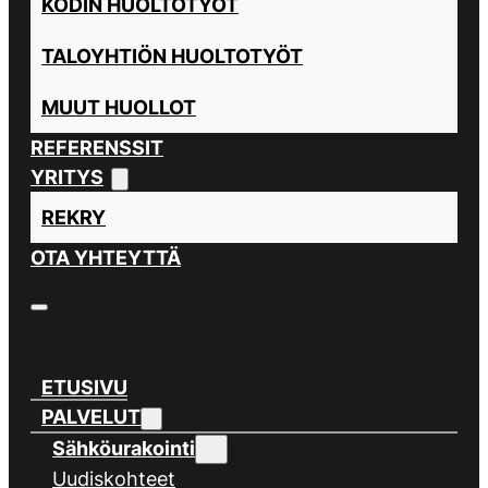
KODIN HUOLTOTYÖT
TALOYHTIÖN HUOLTOTYÖT
MUUT HUOLLOT
REFERENSSIT
YRITYS
REKRY
OTA YHTEYTTÄ
ETUSIVU
PALVELUT
Sähköurakointi
Uudiskohteet