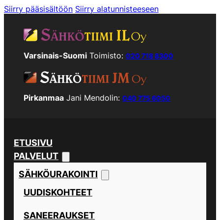
Siirry pääsisältöön
Siirry alatunnisteeseen
Varsinais-Suomi
Toimisto:
020 718 8300
Pirkanmaa
Jani Mendolin:
040 775 6050
ETUSIVU
PALVELUT
SÄHKÖURAKOINTI
UUDISKOHTEET
SANEERAUKSET