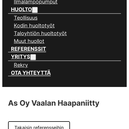
Ilmalämpöpumput
HUOLTO
Teollisuus
Kodin huoltotyöt
Taloyhtiön huoltotyöt
Muut huollot
REFERENSSIT
YRITYS
Rekry
OTA YHTEYTTÄ
As Oy Vaalan Haapaniitty
Takaisin referensseihin