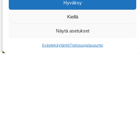
Hyväksy
Kiellä
Näytä asetukset
Evästekäytäntö
Tietosuojalausunto
OTA YHTEYTTÄ