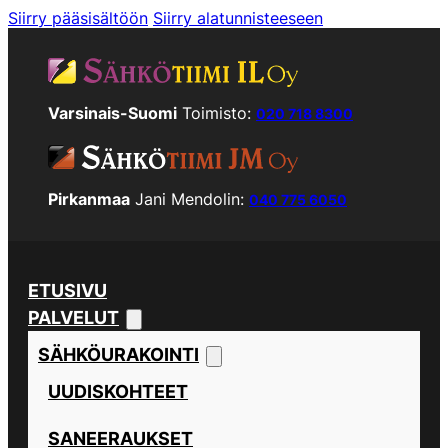
Siirry pääsisältöön
Siirry alatunnisteeseen
Varsinais-Suomi
Toimisto:
020 718 8300
Pirkanmaa
Jani Mendolin:
040 775 6050
ETUSIVU
PALVELUT
SÄHKÖURAKOINTI
UUDISKOHTEET
SANEERAUKSET