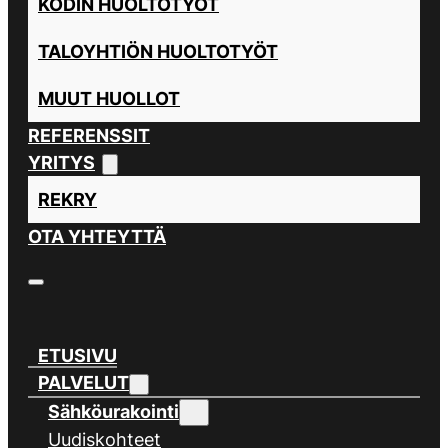
KODIN HUOLTOTYÖT
TALOYHTIÖN HUOLTOTYÖT
MUUT HUOLLOT
REFERENSSIT
YRITYS
REKRY
OTA YHTEYTTÄ
ETUSIVU
PALVELUT
Sähköurakointi
Uudiskohteet