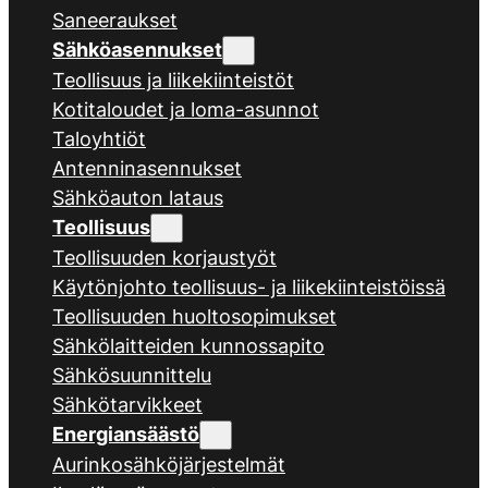
Saneeraukset
Sähköasennukset
Teollisuus ja liikekiinteistöt
Kotitaloudet ja loma-asunnot
Taloyhtiöt
Antenninasennukset
Sähköauton lataus
Teollisuus
Teollisuuden korjaustyöt
Käytönjohto teollisuus- ja liikekiinteistöissä
Teollisuuden huoltosopimukset
Sähkölaitteiden kunnossapito
Sähkösuunnittelu
Sähkötarvikkeet
Energiansäästö
Aurinkosähköjärjestelmät