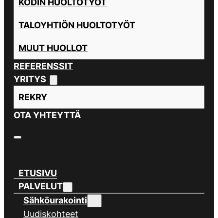
KODIN HUOLTOTYÖT
TALOYHTIÖN HUOLTOTYÖT
MUUT HUOLLOT
REFERENSSIT
YRITYS
REKRY
OTA YHTEYTTÄ
ETUSIVU
PALVELUT
Sähköurakointi
Uudiskohteet