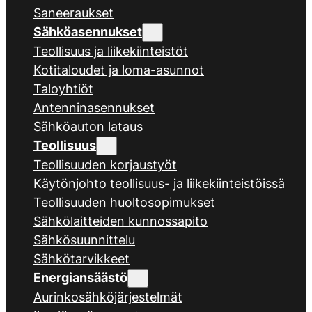
Saneeraukset
Sähköasennukset
Teollisuus ja liikekiinteistöt
Kotitaloudet ja loma-asunnot
Taloyhtiöt
Antenninasennukset
Sähköauton lataus
Teollisuus
Teollisuuden korjaustyöt
Käytönjohto teollisuus- ja liikekiinteistöissä
Teollisuuden huoltosopimukset
Sähkölaitteiden kunnossapito
Sähkösuunnittelu
Sähkötarvikkeet
Energiansäästö
Aurinkosähköjärjestelmät