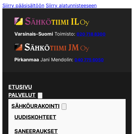
Siirry pääsisältöön
Siirry alatunnisteeseen
Varsinais-Suomi
Toimisto:
020 718 8300
Pirkanmaa
Jani Mendolin:
040 775 6050
ETUSIVU
PALVELUT
SÄHKÖURAKOINTI
UUDISKOHTEET
SANEERAUKSET