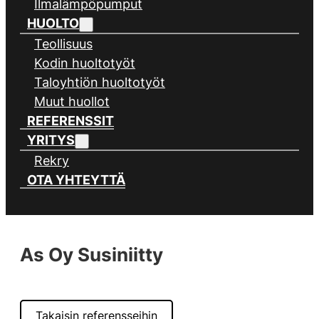
Ilmalämpöpumput
HUOLTO
Teollisuus
Kodin huoltotyöt
Taloyhtiön huoltotyöt
Muut huollot
REFERENSSIT
YRITYS
Rekry
OTA YHTEYTTÄ
As Oy Susiniitty
Takaisin referensseihin