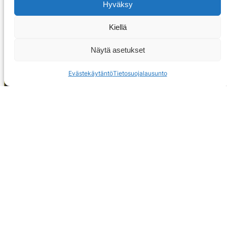
Hyväksy
Kiellä
Näytä asetukset
Evästekäytäntö
Tietosuojalausunto
OTA YHTEYTTÄ