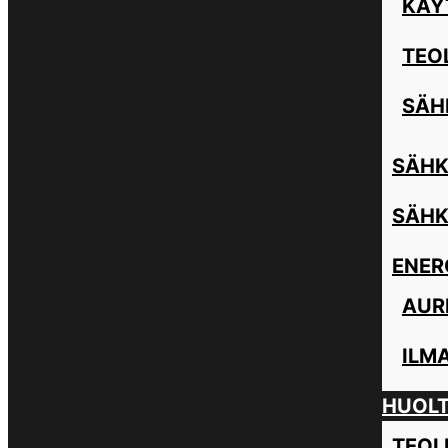
KÄY
TEO
SÄH
SÄHK
SÄHK
ENER
AUR
ILM
HUOL
TEOL