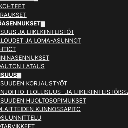
KOHTEET
ERAUKSET
ÖASENNUKSET
SUUS JA LIIKEKIINTEISTÖT
ALOUDET JA LOMA-ASUNNOT
HTIÖT
NNINASENNUKSET
AUTON LATAUS
ISUUS
ISUUDEN KORJAUSTYÖT
NJOHTO TEOLLISUUS- JA LIIKEKIINTEISTÖISS
ISUUDEN HUOLTOSOPIMUKSET
LAITTEIDEN KUNNOSSAPITO
SUUNNITTELU
TARVIKKEET