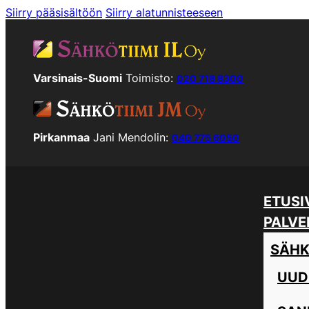
Siirry pääsisältöön
Siirry alatunnisteeseen
Varsinais-Suomi
Toimisto:
020 718 8300
Pirkanmaa
Jani Mendolin:
040 775 6050
ETUSI
PALVE
SÄHK
UUD