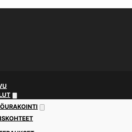
VU
LUT
ÖURAKOINTI
ISKOHTEET