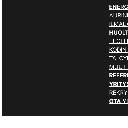
ENER
AURIN
ILMA
HUOL
TEOLL
KODIN
TALOY
MUUT
REFER
YRITY
REKRY
OTA Y