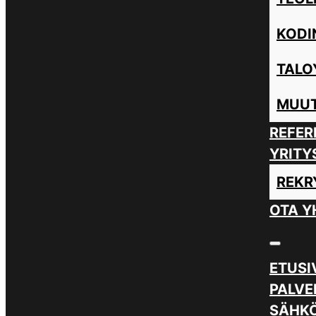
KODI
TALO
MUUT
REFER
YRITY
REKR
OTA Y
ETUSI
PALVE
SÄHKÖ