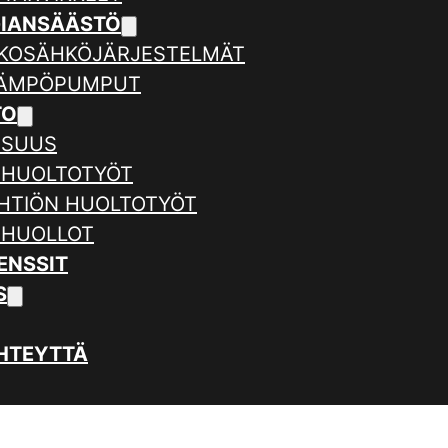
GIANSÄÄSTÖ
KOSÄHKÖJÄRJESTELMÄT
LÄMPÖPUMPUT
TO
ISUUS
 HUOLTOTYÖT
HTIÖN HUOLTOTYÖT
 HUOLLOT
ENSSIT
S
HTEYTTÄ