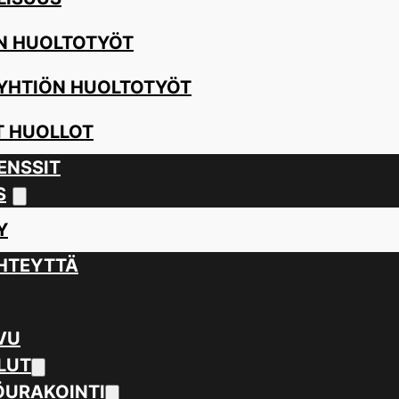
N HUOLTOTYÖT
YHTIÖN HUOLTOTYÖT
 HUOLLOT
ENSSIT
S
Y
HTEYTTÄ
VU
LUT
URAKOINTI