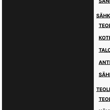
SAN
SÄHK
TEOL
KOT
TAL
ANT
SÄH
TEOL
TEO