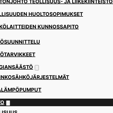
TÖNJOHTO TEOLLISUUS- JA LIIKEKIINTEISTÖ
LLISUUDEN HUOLTOSOPIMUKSET
KÖLAITTEIDEN KUNNOSSAPITO
ÖSUUNNITTELU
ÖTARVIKKEET
GIANSÄÄSTÖ
INKOSÄHKÖJÄRJESTELMÄT
ALÄMPÖPUMPUT
TO
LISUUS