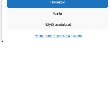
Hyväksy
Kiellä
Näytä asetukset
Evästekäytäntö
Tietosuojalausunto
OTA YHTEYTTÄ