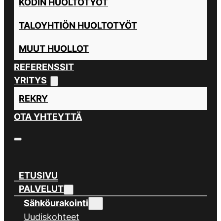
KODIN HUOLTOTYÖT
TALOYHTIÖN HUOLTOTYÖT
MUUT HUOLLOT
REFERENSSIT
YRITYS
REKRY
OTA YHTEYTTÄ
ETUSIVU
PALVELUT
Sähköurakointi
Uudiskohteet