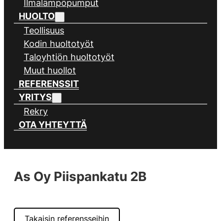
Ilmalämpöpumput
HUOLTO
Teollisuus
Kodin huoltotyöt
Taloyhtiön huoltotyöt
Muut huollot
REFERENSSIT
YRITYS
Rekry
OTA YHTEYTTÄ
As Oy Piispankatu 2B
Takaisin referensseihin