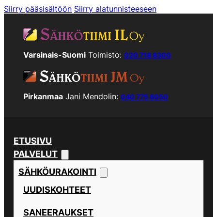
Siirry pääsisältöön
Siirry alatunnisteeseen
Varsinais-Suomi
Toimisto:
020 718 8300
Pirkanmaa
Jani Mendolin:
040 775 6050
ETUSIVU
PALVELUT
SÄHKÖURAKOINTI
UUDISKOHTEET
SANEERAUKSET