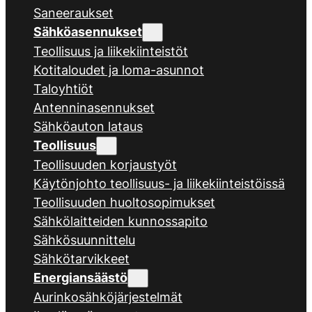
Saneeraukset
Sähköasennukset
Teollisuus ja liikekiinteistöt
Kotitaloudet ja loma-asunnot
Taloyhtiöt
Antenninasennukset
Sähköauton lataus
Teollisuus
Teollisuuden korjaustyöt
Käytönjohto teollisuus- ja liikekiinteistöissä
Teollisuuden huoltosopimukset
Sähkölaitteiden kunnossapito
Sähkösuunnittelu
Sähkötarvikkeet
Energiansäästö
Aurinkosähköjärjestelmät