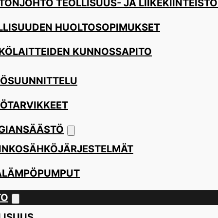
TÖNJOHTO TEOLLISUUS- JA LIIKEKIINTEISTÖ
LLISUUDEN HUOLTOSOPIMUKSET
KÖLAITTEIDEN KUNNOSSAPITO
ÖSUUNNITTELU
ÖTARVIKKEET
GIANSÄÄSTÖ
INKOSÄHKÖJÄRJESTELMÄT
ALÄMPÖPUMPUT
TO
LISUUS