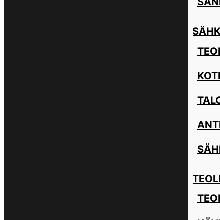
SAN
SÄHK
TEOL
KOT
TAL
ANT
SÄH
TEOL
TEO