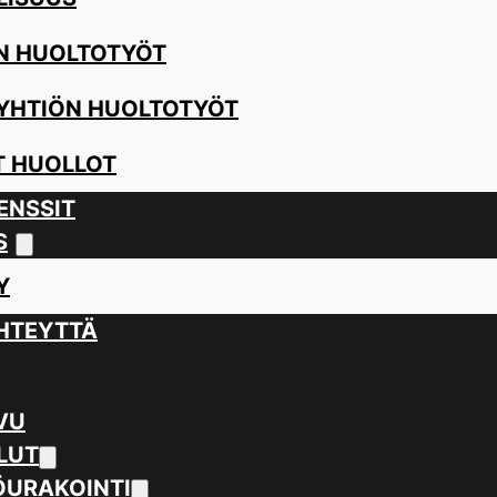
N HUOLTOTYÖT
YHTIÖN HUOLTOTYÖT
 HUOLLOT
ENSSIT
S
Y
HTEYTTÄ
VU
LUT
URAKOINTI