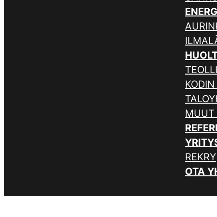
ENER
AURIN
ILMA
HUOL
TEOLL
KODIN
TALOY
MUUT
REFER
YRITY
REKRY
OTA Y