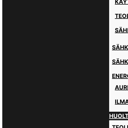
KÄY
TEO
SÄH
SÄHK
SÄHK
ENER
AUR
ILM
HUOL
TEOL