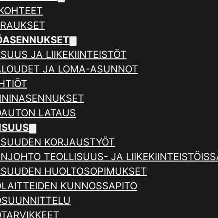
KOHTEET
ERAUKSET
ÖASENNUKSET
SUUS JA LIIKEKIINTEISTÖT
ALOUDET JA LOMA-ASUNNOT
HTIÖT
NNINASENNUKSET
AUTON LATAUS
ISUUS
ISUUDEN KORJAUSTYÖT
NJOHTO TEOLLISUUS- JA LIIKEKIINTEISTÖISS
ISUUDEN HUOLTOSOPIMUKSET
LAITTEIDEN KUNNOSSAPITO
SUUNNITTELU
TARVIKKEET