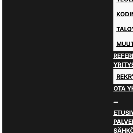
KODI
TALO
MUUT
REFER
YRITY
REKR
OTA Y
ETUSI
PALVE
SÄHKÖ