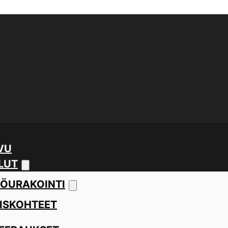
VU
LUT
ÖURAKOINTI
ISKOHTEET