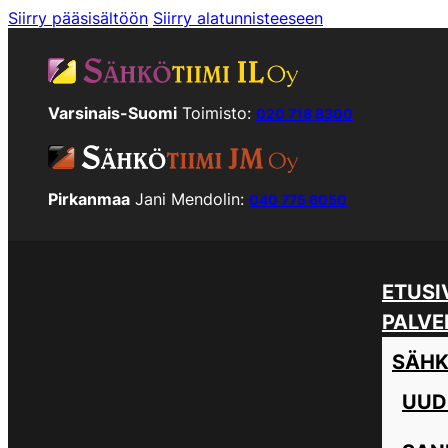
Siirry pääsisältöön
Siirry alatunnisteeseen
Varsinais-Suomi
Toimisto:
020 718 8300
Pirkanmaa
Jani Mendolin:
040 775 6050
ETUSI
PALVE
SÄHK
UUD