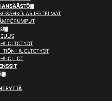
GIANSÄÄSTÖ
KOSÄHKÖJÄRJESTELMÄT
LÄMPÖPUMPUT
TO
ISUUS
 HUOLTOTYÖT
HTIÖN HUOLTOTYÖT
 HUOLLOT
ENSSIT
S
HTEYTTÄ