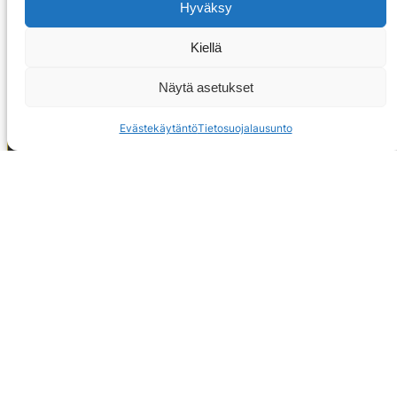
Hyväksy
Kiellä
Näytä asetukset
Evästekäytäntö
Tietosuojalausunto
OTA YHTEYTTÄ