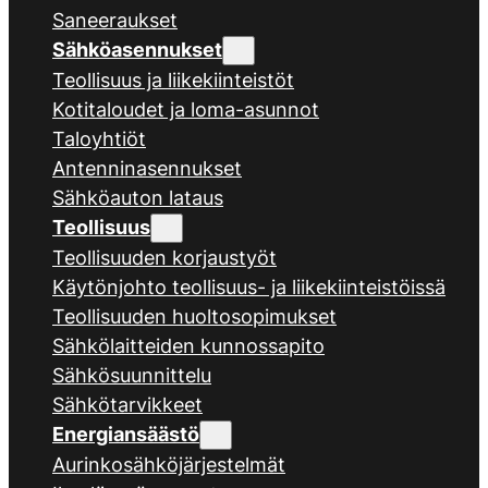
Saneeraukset
Sähköasennukset
Teollisuus ja liikekiinteistöt
Kotitaloudet ja loma-asunnot
Taloyhtiöt
Antenninasennukset
Sähköauton lataus
Teollisuus
Teollisuuden korjaustyöt
Käytönjohto teollisuus- ja liikekiinteistöissä
Teollisuuden huoltosopimukset
Sähkölaitteiden kunnossapito
Sähkösuunnittelu
Sähkötarvikkeet
Energiansäästö
Aurinkosähköjärjestelmät