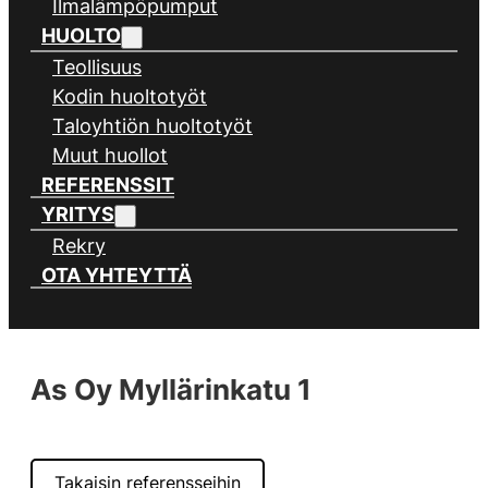
Ilmalämpöpumput
HUOLTO
Teollisuus
Kodin huoltotyöt
Taloyhtiön huoltotyöt
Muut huollot
REFERENSSIT
YRITYS
Rekry
OTA YHTEYTTÄ
As Oy Myllärinkatu 1
Takaisin referensseihin