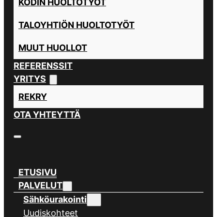
KODIN HUOLTOTYÖT
TALOYHTIÖN HUOLTOTYÖT
MUUT HUOLLOT
REFERENSSIT
YRITYS
REKRY
OTA YHTEYTTÄ
ETUSIVU
PALVELUT
Sähköurakointi
Uudiskohteet