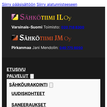
Siirry pääsisältöön
Siirry alatunnisteeseen
Varsinais-Suomi
Toimisto:
020 718 8300
Pirkanmaa
Jani Mendolin:
040 775 6050
ETUSIVU
PALVELUT
SÄHKÖURAKOINTI
UUDISKOHTEET
SANEERAUKSET