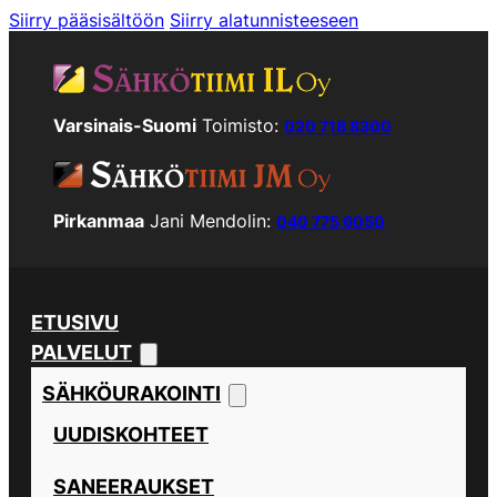
Siirry pääsisältöön
Siirry alatunnisteeseen
Varsinais-Suomi
Toimisto:
020 718 8300
Pirkanmaa
Jani Mendolin:
040 775 6050
ETUSIVU
PALVELUT
SÄHKÖURAKOINTI
UUDISKOHTEET
SANEERAUKSET