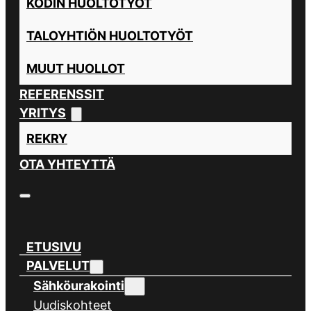
KODIN HUOLTOTYÖT
TALOYHTIÖN HUOLTOTYÖT
MUUT HUOLLOT
REFERENSSIT
YRITYS
REKRY
OTA YHTEYTTÄ
ETUSIVU
PALVELUT
Sähköurakointi
Uudiskohteet