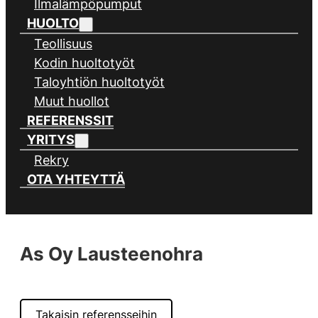
Ilmalämpöpumput
HUOLTO
Teollisuus
Kodin huoltotyöt
Taloyhtiön huoltotyöt
Muut huollot
REFERENSSIT
YRITYS
Rekry
OTA YHTEYTTÄ
As Oy Lausteenohra
Takaisin referensseihin