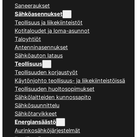
Saneeraukset
Sähköasennukset
Teollisuus ja liikekiinteistöt
Kotitaloudet ja loma-asunnot
Taloyhtiöt
Antenninasennukset
Sähköauton lataus
Teollisuus
Teollisuuden korjaustyöt
Käytönjohto teollisuus- ja liikekiinteistöissä
Teollisuuden huoltosopimukset
Sähkölaitteiden kunnossapito
Sähkösuunnittelu
Sähkötarvikkeet
Energiansäästö
Aurinkosähköjärjestelmät