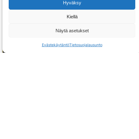
Hyväksy
Kiellä
Näytä asetukset
Evästekäytäntö
Tietosuojalausunto
OTA YHTEYTTÄ