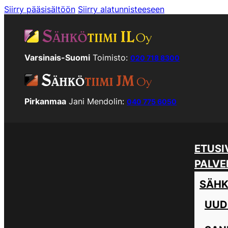
Siirry pääsisältöön
Siirry alatunnisteeseen
Varsinais-Suomi
Toimisto:
020 718 8300
Pirkanmaa
Jani Mendolin:
040 775 6050
ETUSI
PALVE
SÄHK
UUD