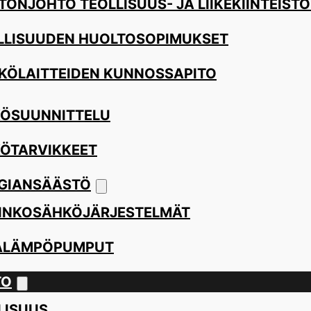
TÖNJOHTO TEOLLISUUS- JA LIIKEKIINTEISTÖ
LLISUUDEN HUOLTOSOPIMUKSET
KÖLAITTEIDEN KUNNOSSAPITO
ÖSUUNNITTELU
ÖTARVIKKEET
GIANSÄÄSTÖ
INKOSÄHKÖJÄRJESTELMÄT
ALÄMPÖPUMPUT
TO
LISUUS