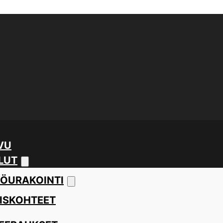
VU
LUT
ÖURAKOINTI
ISKOHTEET