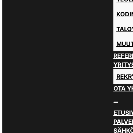
KODI
TALO
MUUT
REFER
YRITY
REKR
OTA Y
ETUSI
PALVE
SÄHKÖ