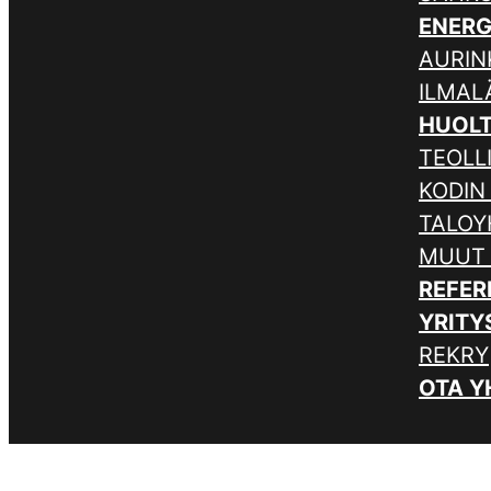
ENER
AURIN
ILMA
HUOL
TEOLL
KODIN
TALOY
MUUT
REFER
YRITY
REKRY
OTA Y