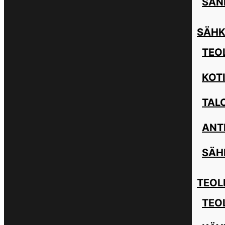
SAN
SÄHK
TEOL
KOT
TAL
ANT
SÄH
TEOL
TEO