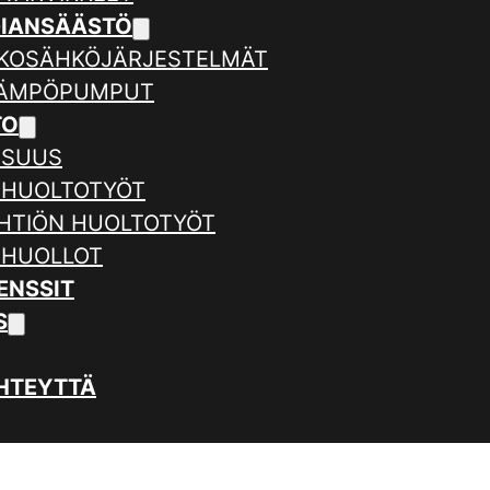
GIANSÄÄSTÖ
KOSÄHKÖJÄRJESTELMÄT
LÄMPÖPUMPUT
TO
ISUUS
 HUOLTOTYÖT
HTIÖN HUOLTOTYÖT
 HUOLLOT
ENSSIT
S
HTEYTTÄ