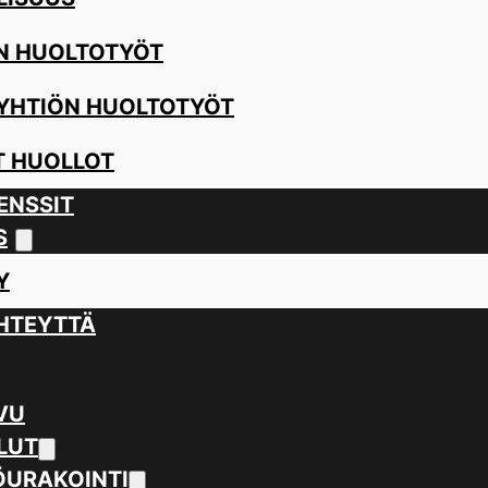
N HUOLTOTYÖT
YHTIÖN HUOLTOTYÖT
 HUOLLOT
ENSSIT
S
Y
HTEYTTÄ
VU
LUT
URAKOINTI