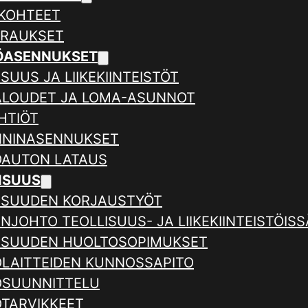
KOHTEET
ERAUKSET
ÖASENNUKSET
SUUS JA LIIKEKIINTEISTÖT
ALOUDET JA LOMA-ASUNNOT
HTIÖT
NNINASENNUKSET
AUTON LATAUS
ISUUS
ISUUDEN KORJAUSTYÖT
NJOHTO TEOLLISUUS- JA LIIKEKIINTEISTÖISS
ISUUDEN HUOLTOSOPIMUKSET
LAITTEIDEN KUNNOSSAPITO
SUUNNITTELU
TARVIKKEET