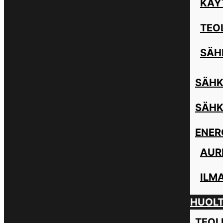
KÄY
TEO
SÄH
SÄHK
SÄHK
ENER
AUR
ILM
HUOL
TEOL