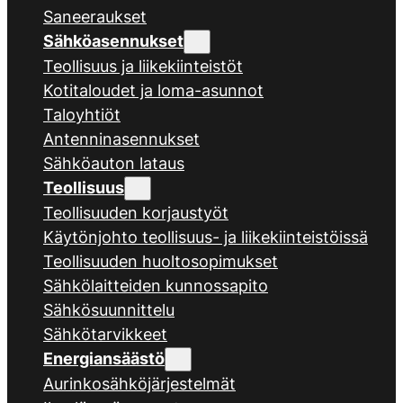
Saneeraukset
Sähköasennukset
Teollisuus ja liikekiinteistöt
Kotitaloudet ja loma-asunnot
Taloyhtiöt
Antenninasennukset
Sähköauton lataus
Teollisuus
Teollisuuden korjaustyöt
Käytönjohto teollisuus- ja liikekiinteistöissä
Teollisuuden huoltosopimukset
Sähkölaitteiden kunnossapito
Sähkösuunnittelu
Sähkötarvikkeet
Energiansäästö
Aurinkosähköjärjestelmät