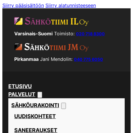
Siirry pääsisältöön
Siirry alatunnisteeseen
Varsinais-Suomi
Toimisto:
020 718 8300
Pirkanmaa
Jani Mendolin:
040 775 6050
ETUSIVU
PALVELUT
SÄHKÖURAKOINTI
UUDISKOHTEET
SANEERAUKSET