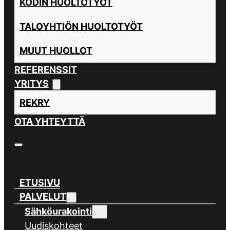
KODIN HUOLTOTYÖT
TALOYHTIÖN HUOLTOTYÖT
MUUT HUOLLOT
REFERENSSIT
YRITYS
REKRY
OTA YHTEYTTÄ
ETUSIVU
PALVELUT
Sähköurakointi
Uudiskohteet