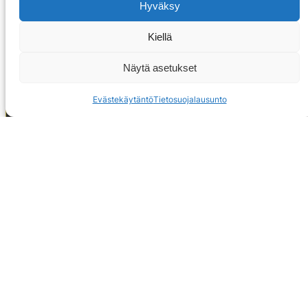
Hyväksy
Kiellä
Näytä asetukset
Evästekäytäntö
Tietosuojalausunto
OTA YHTEYTTÄ