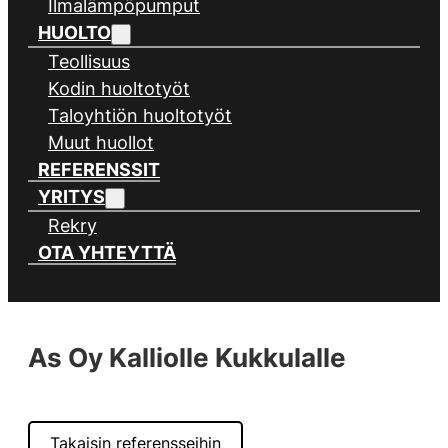
Ilmalämpöpumput
HUOLTO
Teollisuus
Kodin huoltotyöt
Taloyhtiön huoltotyöt
Muut huollot
REFERENSSIT
YRITYS
Rekry
OTA YHTEYTTÄ
As Oy Kalliolle Kukkulalle
Takaisin referensseihin