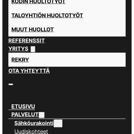
KODIN HUOLTOTYÖT
TALOYHTIÖN HUOLTOTYÖT
MUUT HUOLLOT
REFERENSSIT
YRITYS
REKRY
OTA YHTEYTTÄ
ETUSIVU
PALVELUT
Sähköurakointi
Uudiskohteet