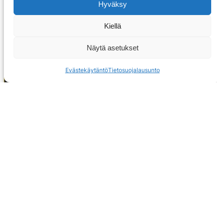
Hyväksy
Kiellä
Näytä asetukset
Evästekäytäntö
Tietosuojalausunto
OTA YHTEYTTÄ