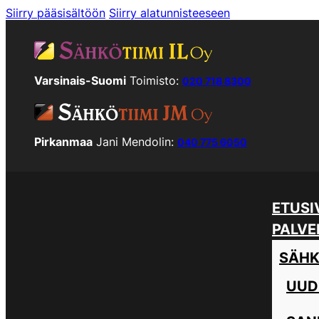
Siirry pääsisältöön
Siirry alatunnisteeseen
Varsinais-Suomi
Toimisto:
020 718 8300
Pirkanmaa
Jani Mendolin:
040 775 6050
ETUSI
PALVE
SÄHK
UUD