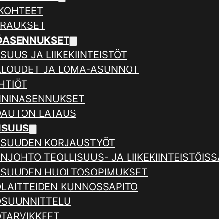
KOHTEET
ERAUKSET
ÖASENNUKSET
SUUS JA LIIKEKIINTEISTÖT
ALOUDET JA LOMA-ASUNNOT
HTIÖT
NNINASENNUKSET
AUTON LATAUS
ISUUS
ISUUDEN KORJAUSTYÖT
NJOHTO TEOLLISUUS- JA LIIKEKIINTEISTÖISS
ISUUDEN HUOLTOSOPIMUKSET
LAITTEIDEN KUNNOSSAPITO
SUUNNITTELU
TARVIKKEET