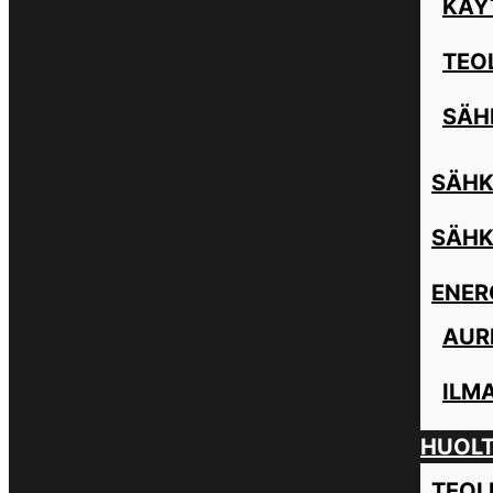
KÄY
TEO
SÄH
SÄHK
SÄHK
ENER
AUR
ILM
HUOL
TEOL