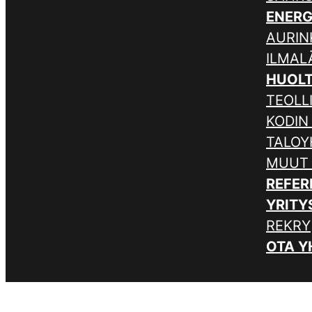
ENER
AURIN
ILMA
HUOL
TEOLL
KODIN
TALOY
MUUT
REFER
YRITY
REKRY
OTA Y