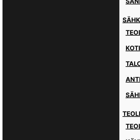
SAN
SÄHK
TEOL
KOT
TAL
ANT
SÄH
TEOL
TEO