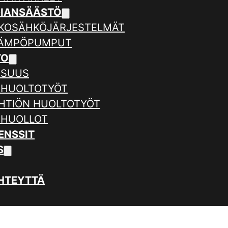
GIANSÄÄSTÖ
KOSÄHKÖJÄRJESTELMÄT
LÄMPÖPUMPUT
TO
ISUUS
 HUOLTOTYÖT
HTIÖN HUOLTOTYÖT
 HUOLLOT
ENSSIT
S
HTEYTTÄ