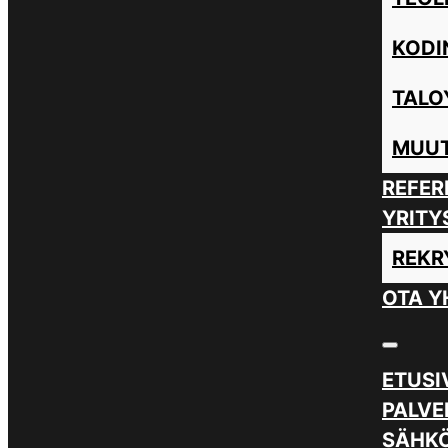
KODI
TALO
MUUT
REFER
YRITY
REKR
OTA Y
ETUSI
PALVE
SÄHKÖ