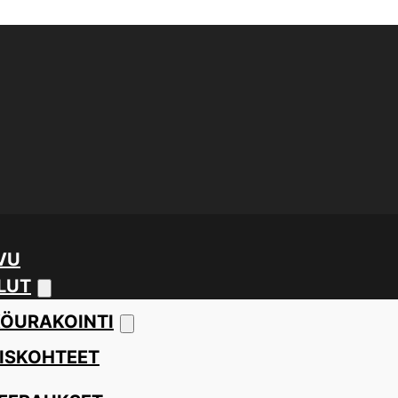
VU
LUT
ÖURAKOINTI
ISKOHTEET