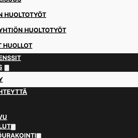
N HUOLTOTYÖT
YHTIÖN HUOLTOTYÖT
 HUOLLOT
ENSSIT
S
Y
HTEYTTÄ
VU
LUT
URAKOINTI