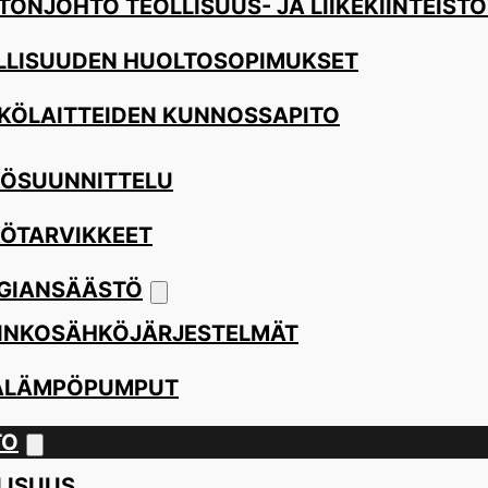
TÖNJOHTO TEOLLISUUS- JA LIIKEKIINTEISTÖ
LLISUUDEN HUOLTOSOPIMUKSET
KÖLAITTEIDEN KUNNOSSAPITO
ÖSUUNNITTELU
ÖTARVIKKEET
GIANSÄÄSTÖ
INKOSÄHKÖJÄRJESTELMÄT
ALÄMPÖPUMPUT
TO
LISUUS