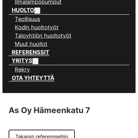
Ilmalämpöpumput
HUOLTO
Teollisuus
Kodin huoltotyöt
Taloyhtiön huoltotyöt
Muut huollot
REFERENSSIT
YRITYS
Rekry
OTA YHTEYTTÄ
As Oy Hämeenkatu 7
Takaisin referensseihin