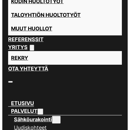
KODIN HUOLTOTYÖT
TALOYHTIÖN HUOLTOTYÖT
MUUT HUOLLOT
REFERENSSIT
YRITYS
REKRY
OTA YHTEYTTÄ
ETUSIVU
PALVELUT
Sähköurakointi
Uudiskohteet