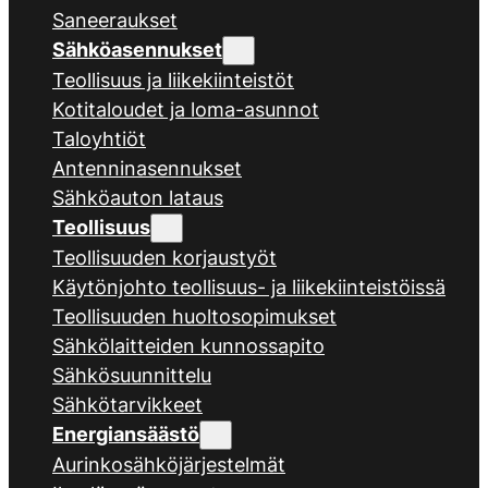
Saneeraukset
Sähköasennukset
Teollisuus ja liikekiinteistöt
Kotitaloudet ja loma-asunnot
Taloyhtiöt
Antenninasennukset
Sähköauton lataus
Teollisuus
Teollisuuden korjaustyöt
Käytönjohto teollisuus- ja liikekiinteistöissä
Teollisuuden huoltosopimukset
Sähkölaitteiden kunnossapito
Sähkösuunnittelu
Sähkötarvikkeet
Energiansäästö
Aurinkosähköjärjestelmät