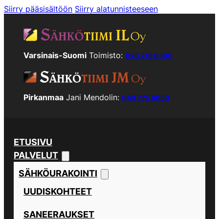
Siirry pääsisältöön
Siirry alatunnisteeseen
Varsinais-Suomi
Toimisto:
020 718 8300
Pirkanmaa
Jani Mendolin:
040 775 6050
ETUSIVU
PALVELUT
SÄHKÖURAKOINTI
UUDISKOHTEET
SANEERAUKSET