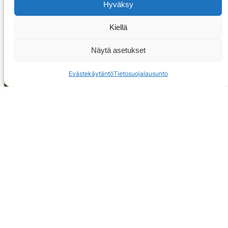
Hyväksy
Kiellä
Näytä asetukset
Evästekäytäntö
Tietosuojalausunto
OTA YHTEYTTÄ