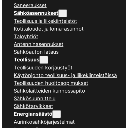
Saneeraukset
Sähköasennukset
Teollisuus ja liikekiinteistöt
Kotitaloudet ja loma-asunnot
Taloyhtiöt
Antenninasennukset
Sähköauton lataus
Teollisuus
Teollisuuden korjaustyöt
Käytönjohto teollisuus- ja liikekiinteistöissä
Teollisuuden huoltosopimukset
Sähkölaitteiden kunnossapito
Sähkösuunnittelu
Sähkötarvikkeet
Energiansäästö
Aurinkosähköjärjestelmät