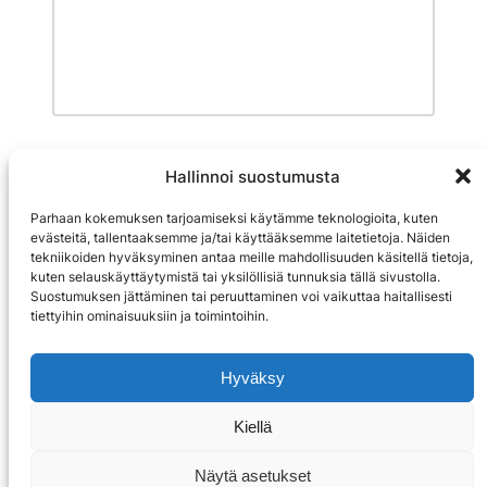
Meiltä saat ammattitaitoiset
Hallinnoi suostumusta
sähköasennustyöt Varsinais-
Parhaan kokemuksen tarjoamiseksi käytämme teknologioita, kuten
Suomen ja Pirkanmaan alueilla
evästeitä, tallentaaksemme ja/tai käyttääksemme laitetietoja. Näiden
tekniikoiden hyväksyminen antaa meille mahdollisuuden käsitellä tietoja,
kuten selauskäyttäytymistä tai yksilöllisiä tunnuksia tällä sivustolla.
Voit ottaa myös yhteyttä suoraan:
040 53
Suostumuksen jättäminen tai peruuttaminen voi vaikuttaa haitallisesti
00327
tai
toimisto@sahkotiimi.com
tiettyihin ominaisuuksiin ja toimintoihin.
Hyväksy
Kiellä
Näytä asetukset