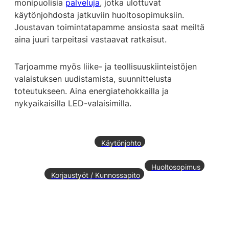
monipuolisia
palveluja
, jotka ulottuvat
käytönjohdosta jatkuviin huoltosopimuksiin.
Joustavan toimintatapamme ansiosta saat meiltä
aina juuri tarpeitasi vastaavat ratkaisut.
Tarjoamme myös liike- ja teollisuuskiinteistöjen
valaistuksen uudistamista, suunnittelusta
toteutukseen. Aina energiatehokkailla ja
nykyaikaisilla LED-valaisimilla.
Käytönjohto
Huoltosopimus
Korjaustyöt / Kunnossapito