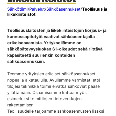
Sähkötiimi
/
Palvelut
/
Sähköasennukset
/
Teollisuus ja
liikekiinteistöt
Teollisuuslaitosten ja liikekiinteistöjen korjaus- ja
kunnossapitotyöt vaativat sähköasentajalta
erikoisosaamista. Yrityksellämme on
sähköpätevyysluokan S1-oikeudet sekä riittävä
kapasiteetti suurienkin kohteiden
sähköasennuksiin.
Teemme yrityksien erilaiset sähköasennukset
nopealla aikataululla. Avullamme varmistat, että
tilojesi tekniikka toimii eivätkä sähköviat pääse
yllättämään. Osaamisemme kattaa myös
esimerkiksi toimitilojen tietoverkkojen
rakentamisen.
Teollisuudelle tarjoamme sähköasennusten lisäksi