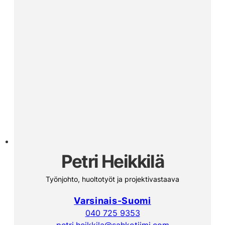
Petri Heikkilä
Työnjohto, huoltotyöt ja projektivastaava
Varsinais-Suomi
040 725 9353