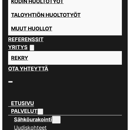
KODIN HUOLTOTYÖT
TALOYHTIÖN HUOLTOTYÖT
MUUT HUOLLOT
REFERENSSIT
YRITYS
REKRY
OTA YHTEYTTÄ
ETUSIVU
PALVELUT
Sähköurakointi
Uudiskohteet