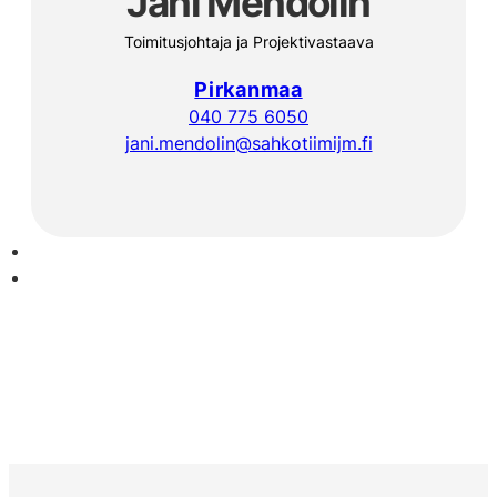
Jani Mendolin
Toimitusjohtaja ja Projektivastaava
Pirkanmaa
040 775 6050
jani.mendolin@sahkotiimijm.fi