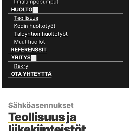
Ilmalämpöpumput
HUOLTO
Teollisuus
Kodin huoltotyöt
Taloyhtiön huoltotyöt
Muut huollot
REFERENSSIT
YRITYS
Rekry
OTA YHTEYTTÄ
Sähköasennukset
Teollisuus ja
liikekiinteistöt