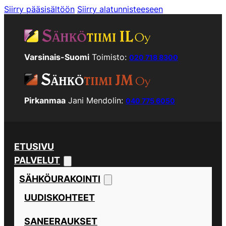
Siirry pääsisältöön
Siirry alatunnisteeseen
Varsinais-Suomi
Toimisto:
020 718 8300
Pirkanmaa
Jani Mendolin:
040 775 6050
ETUSIVU
PALVELUT
SÄHKÖURAKOINTI
UUDISKOHTEET
SANEERAUKSET