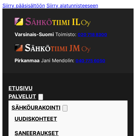
Siirry pääsisältöön
Siirry alatunnisteeseen
Varsinais-Suomi
Toimisto:
020 718 8300
Pirkanmaa
Jani Mendolin:
040 775 6050
ETUSIVU
PALVELUT
SÄHKÖURAKOINTI
UUDISKOHTEET
SANEERAUKSET