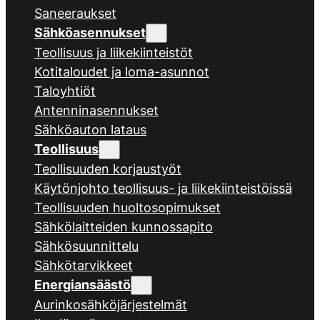
Saneeraukset
Sähköasennukset
Teollisuus ja liikekiinteistöt
Kotitaloudet ja loma-asunnot
Taloyhtiöt
Antenninasennukset
Sähköauton lataus
Teollisuus
Teollisuuden korjaustyöt
Käytönjohto teollisuus- ja liikekiinteistöissä
Teollisuuden huoltosopimukset
Sähkölaitteiden kunnossapito
Sähkösuunnittelu
Sähkötarvikkeet
Energiansäästö
Aurinkosähköjärjestelmät