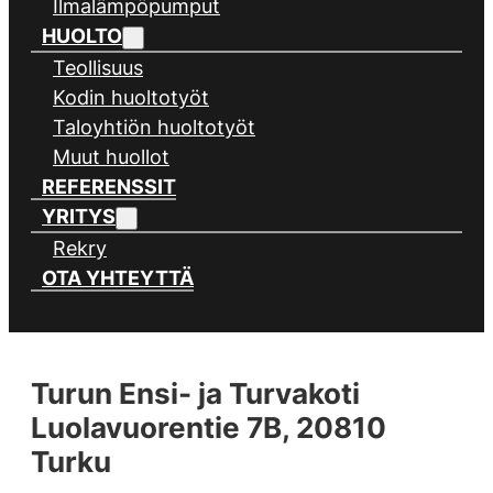
Ilmalämpöpumput
HUOLTO
Teollisuus
Kodin huoltotyöt
Taloyhtiön huoltotyöt
Muut huollot
REFERENSSIT
YRITYS
Rekry
OTA YHTEYTTÄ
Turun Ensi- ja Turvakoti
Luolavuorentie 7B, 20810
Turku