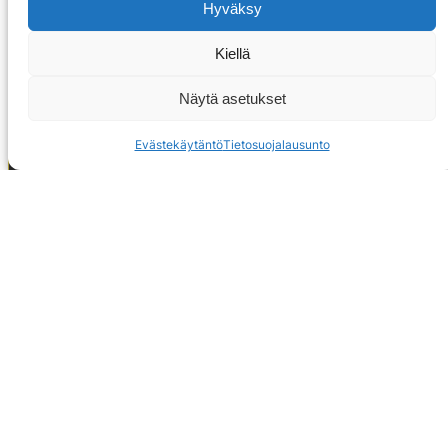
Hyväksy
Kiellä
Näytä asetukset
Evästekäytäntö
Tietosuojalausunto
OTA YHTEYTTÄ