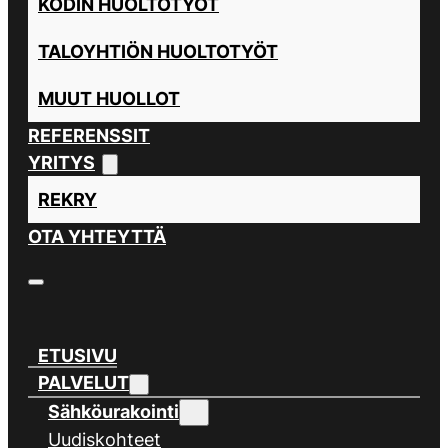
KODIN HUOLTOTYÖT
TALOYHTIÖN HUOLTOTYÖT
MUUT HUOLLOT
REFERENSSIT
YRITYS
REKRY
OTA YHTEYTTÄ
ETUSIVU
PALVELUT
Sähköurakointi
Uudiskohteet