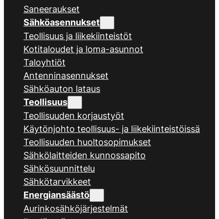
Saneeraukset
Sähköasennukset
Teollisuus ja liikekiinteistöt
Kotitaloudet ja loma-asunnot
Taloyhtiöt
Antenninasennukset
Sähköauton lataus
Teollisuus
Teollisuuden korjaustyöt
Käytönjohto teollisuus- ja liikekiinteistöissä
Teollisuuden huoltosopimukset
Sähkölaitteiden kunnossapito
Sähkösuunnittelu
Sähkötarvikkeet
Energiansäästö
Aurinkosähköjärjestelmät