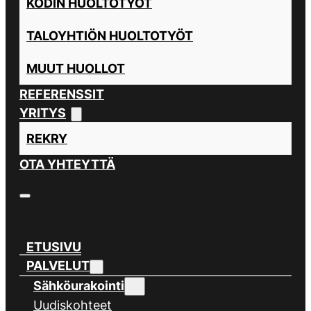
KODIN HUOLTOTYÖT
TALOYHTIÖN HUOLTOTYÖT
MUUT HUOLLOT
REFERENSSIT
YRITYS
REKRY
OTA YHTEYTTÄ
ETUSIVU
PALVELUT
Sähköurakointi
Uudiskohteet