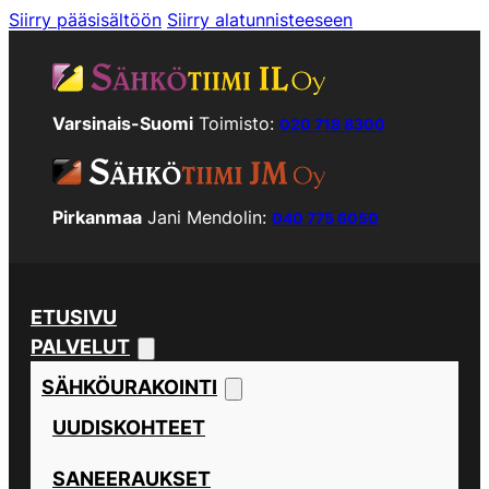
Siirry pääsisältöön
Siirry alatunnisteeseen
Varsinais-Suomi
Toimisto:
020 718 8300
Pirkanmaa
Jani Mendolin:
040 775 6050
ETUSIVU
PALVELUT
SÄHKÖURAKOINTI
UUDISKOHTEET
SANEERAUKSET