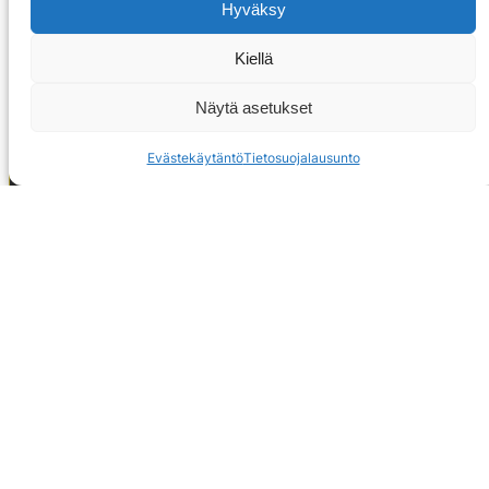
Hyväksy
Kiellä
Näytä asetukset
Evästekäytäntö
Tietosuojalausunto
OTA YHTEYTTÄ