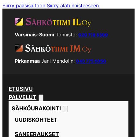
Siirry pääsisältöön
Siirry alatunnisteeseen
Varsinais-Suomi
Toimisto:
020 718 8300
Pirkanmaa
Jani Mendolin:
040 775 6050
ETUSIVU
PALVELUT
SÄHKÖURAKOINTI
UUDISKOHTEET
SANEERAUKSET