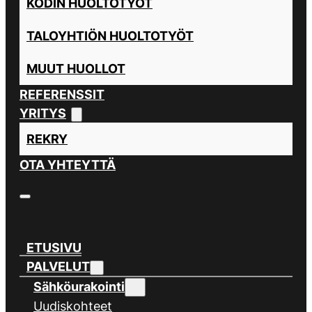
KODIN HUOLTOTYÖT
TALOYHTIÖN HUOLTOTYÖT
MUUT HUOLLOT
REFERENSSIT
YRITYS
REKRY
OTA YHTEYTTÄ
ETUSIVU
PALVELUT
Sähköurakointi
Uudiskohteet