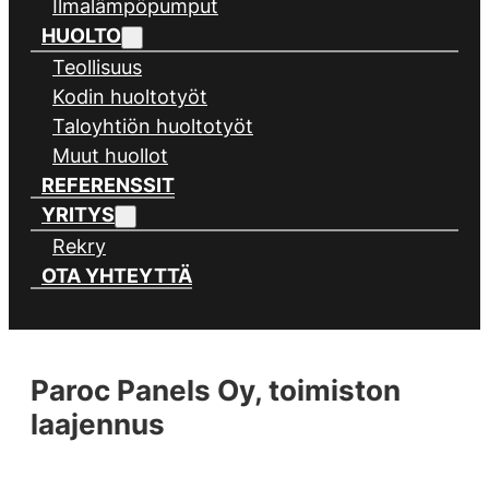
Ilmalämpöpumput
HUOLTO
Teollisuus
Kodin huoltotyöt
Taloyhtiön huoltotyöt
Muut huollot
REFERENSSIT
YRITYS
Rekry
OTA YHTEYTTÄ
Paroc Panels Oy, toimiston
laajennus