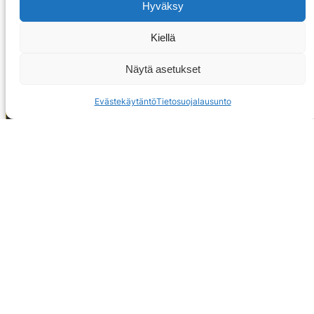
Hyväksy
Kiellä
Näytä asetukset
Evästekäytäntö
Tietosuojalausunto
OTA YHTEYTTÄ