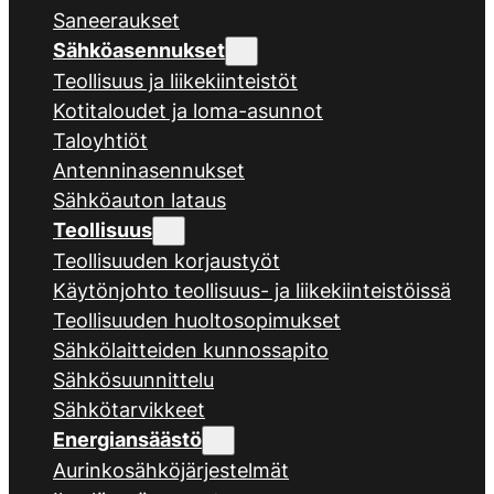
Saneeraukset
Sähköasennukset
Teollisuus ja liikekiinteistöt
Kotitaloudet ja loma-asunnot
Taloyhtiöt
Antenninasennukset
Sähköauton lataus
Teollisuus
Teollisuuden korjaustyöt
Käytönjohto teollisuus- ja liikekiinteistöissä
Teollisuuden huoltosopimukset
Sähkölaitteiden kunnossapito
Sähkösuunnittelu
Sähkötarvikkeet
Energiansäästö
Aurinkosähköjärjestelmät