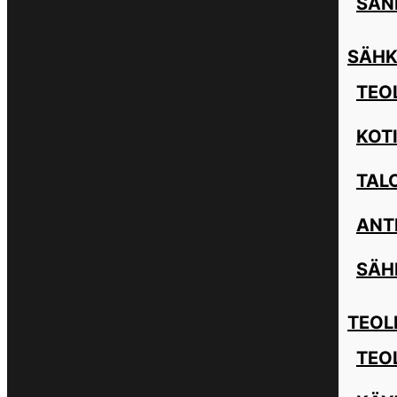
SAN
SÄHK
TEOL
KOT
TAL
ANT
SÄH
TEOL
TEO