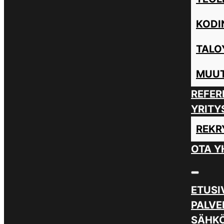
KODI
TALO
MUUT
REFER
YRITY
REKR
OTA Y
ETUSI
PALVE
SÄHKÖ