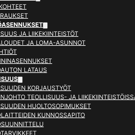
KOHTEET
ERAUKSET
ÖASENNUKSET
SUUS JA LIIKEKIINTEISTÖT
ALOUDET JA LOMA-ASUNNOT
HTIÖT
NNINASENNUKSET
AUTON LATAUS
ISUUS
ISUUDEN KORJAUSTYÖT
NJOHTO TEOLLISUUS- JA LIIKEKIINTEISTÖISS
ISUUDEN HUOLTOSOPIMUKSET
LAITTEIDEN KUNNOSSAPITO
SUUNNITTELU
TARVIKKEET