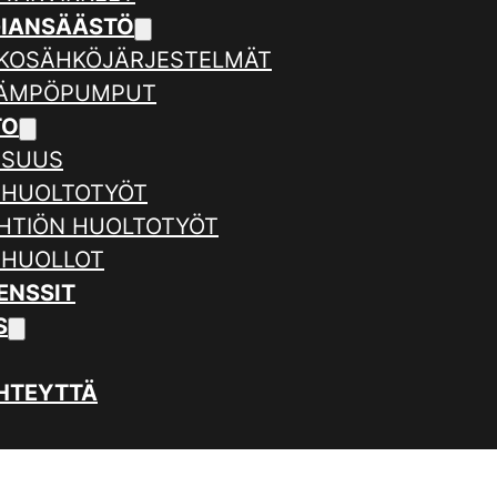
GIANSÄÄSTÖ
KOSÄHKÖJÄRJESTELMÄT
LÄMPÖPUMPUT
TO
ISUUS
 HUOLTOTYÖT
HTIÖN HUOLTOTYÖT
 HUOLLOT
ENSSIT
S
HTEYTTÄ