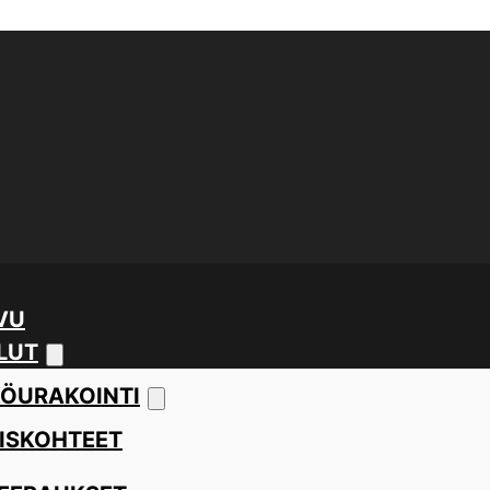
VU
LUT
ÖURAKOINTI
ISKOHTEET