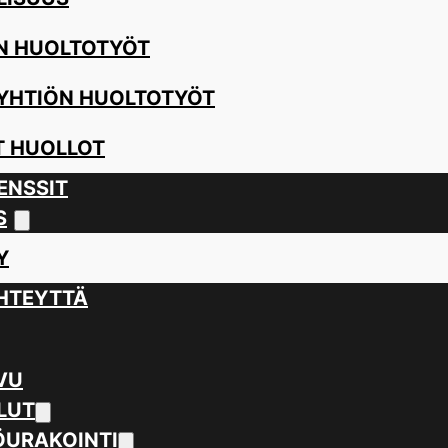
N HUOLTOTYÖT
YHTIÖN HUOLTOTYÖT
 HUOLLOT
ENSSIT
S
Y
HTEYTTÄ
VU
LUT
URAKOINTI