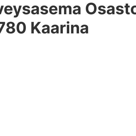
veysasema Osasto
0780 Kaarina