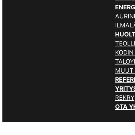
ENER
AURIN
ILMA
HUOL
TEOLL
KODIN
TALOY
MUUT
REFER
YRITY
REKRY
OTA Y