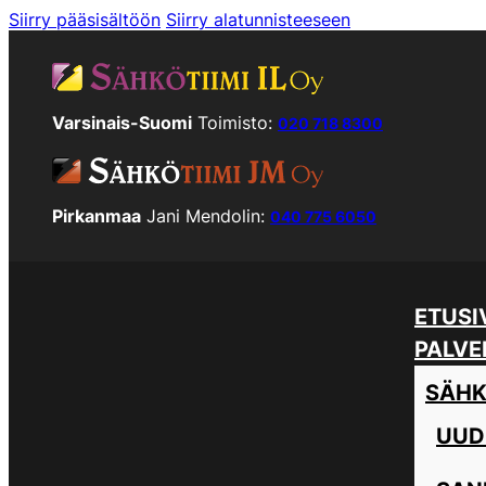
Siirry pääsisältöön
Siirry alatunnisteeseen
Varsinais-Suomi
Toimisto:
020 718 8300
Pirkanmaa
Jani Mendolin:
040 775 6050
ETUSI
PALVE
SÄHK
UUD