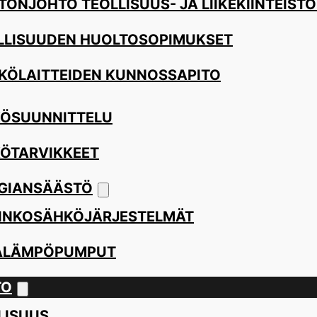
TÖNJOHTO TEOLLISUUS- JA LIIKEKIINTEISTÖ
LLISUUDEN HUOLTOSOPIMUKSET
KÖLAITTEIDEN KUNNOSSAPITO
ÖSUUNNITTELU
ÖTARVIKKEET
GIANSÄÄSTÖ
INKOSÄHKÖJÄRJESTELMÄT
ALÄMPÖPUMPUT
TO
LISUUS