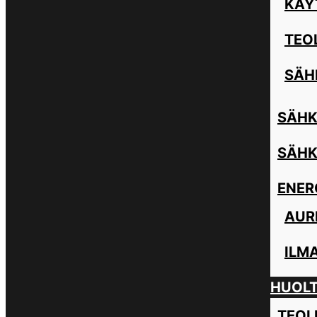
KÄY
TEO
SÄH
SÄHK
SÄHK
ENER
AUR
ILM
HUOL
TEOL