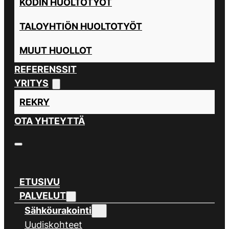
KODIN HUOLTOTYÖT
TALOYHTIÖN HUOLTOTYÖT
MUUT HUOLLOT
REFERENSSIT
YRITYS
REKRY
OTA YHTEYTTÄ
ETUSIVU
PALVELUT
Sähköurakointi
Uudiskohteet