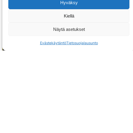
Hyväksy
Kiellä
Näytä asetukset
Evästekäytäntö
Tietosuojalausunto
OTA YHTEYTTÄ