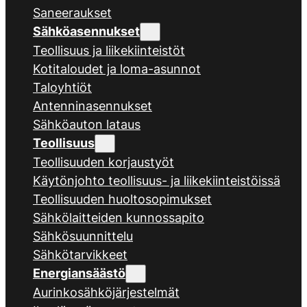
Saneeraukset
Sähköasennukset
Teollisuus ja liikekiinteistöt
Kotitaloudet ja loma-asunnot
Taloyhtiöt
Antenninasennukset
Sähköauton lataus
Teollisuus
Teollisuuden korjaustyöt
Käytönjohto teollisuus- ja liikekiinteistöissä
Teollisuuden huoltosopimukset
Sähkölaitteiden kunnossapito
Sähkösuunnittelu
Sähkötarvikkeet
Energiansäästö
Aurinkosähköjärjestelmät