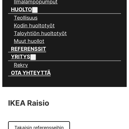
Ilmalämpöpumput
HUOLTO
Teollisuus
Kodin huoltotyöt
Taloyhtiön huoltotyöt
Muut huollot
REFERENSSIT
YRITYS
Rekry
OTA YHTEYTTÄ
IKEA Raisio
Takaisin referensseihin