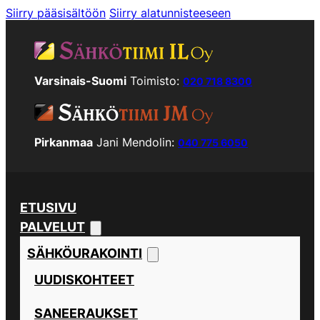
Siirry pääsisältöön
Siirry alatunnisteeseen
Varsinais-Suomi
Toimisto:
020 718 8300
Pirkanmaa
Jani Mendolin:
040 775 6050
ETUSIVU
PALVELUT
SÄHKÖURAKOINTI
UUDISKOHTEET
SANEERAUKSET