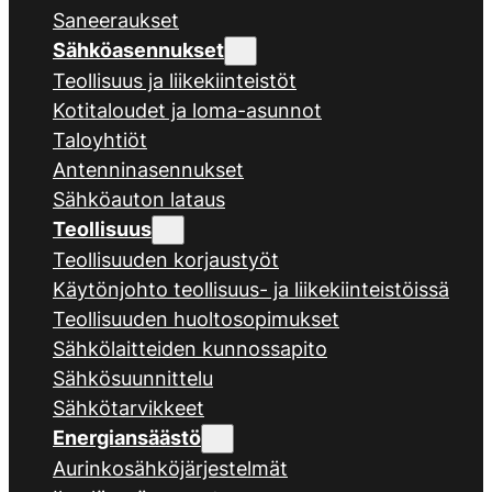
Saneeraukset
Sähköasennukset
Teollisuus ja liikekiinteistöt
Kotitaloudet ja loma-asunnot
Taloyhtiöt
Antenninasennukset
Sähköauton lataus
Teollisuus
Teollisuuden korjaustyöt
Käytönjohto teollisuus- ja liikekiinteistöissä
Teollisuuden huoltosopimukset
Sähkölaitteiden kunnossapito
Sähkösuunnittelu
Sähkötarvikkeet
Energiansäästö
Aurinkosähköjärjestelmät