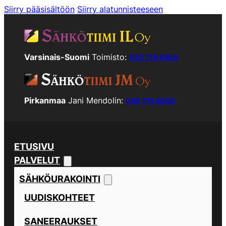
Siirry pääsisältöön
Siirry alatunnisteeseen
Varsinais-Suomi
Toimisto:
020 718 8300
Pirkanmaa
Jani Mendolin:
040 775 6050
ETUSIVU
PALVELUT
SÄHKÖURAKOINTI
UUDISKOHTEET
SANEERAUKSET