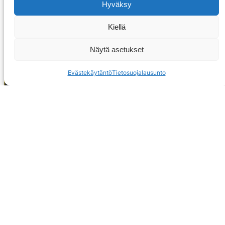
Hyväksy
Kiellä
Näytä asetukset
Evästekäytäntö
Tietosuojalausunto
OTA YHTEYTTÄ