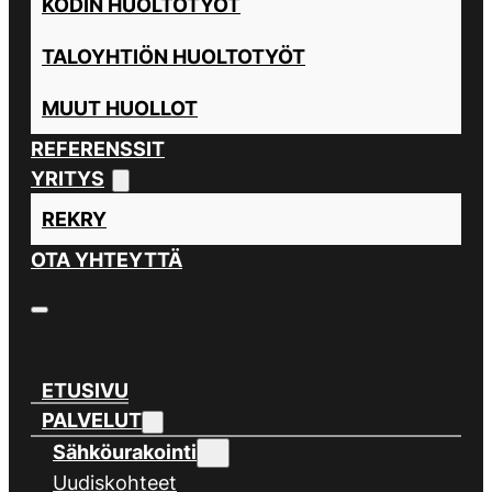
KODIN HUOLTOTYÖT
TALOYHTIÖN HUOLTOTYÖT
MUUT HUOLLOT
REFERENSSIT
YRITYS
REKRY
OTA YHTEYTTÄ
ETUSIVU
PALVELUT
Sähköurakointi
Uudiskohteet