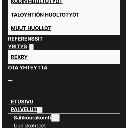
KODIN HUOLTOTYÖT
TALOYHTIÖN HUOLTOTYÖT
MUUT HUOLLOT
REFERENSSIT
YRITYS
REKRY
OTA YHTEYTTÄ
ETUSIVU
PALVELUT
Sähköurakointi
Uudiskohteet