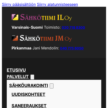
Siirry pääsisältöön
Siirry alatunnisteeseen
Varsinais-Suomi
Toimisto:
020 718 8300
Pirkanmaa
Jani Mendolin:
040 775 6050
ETUSIVU
PALVELUT
SÄHKÖURAKOINTI
UUDISKOHTEET
SANEERAUKSET