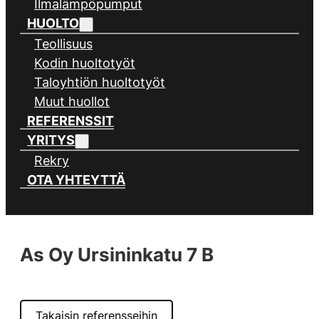
Ilmalämpöpumput
HUOLTO
Teollisuus
Kodin huoltotyöt
Taloyhtiön huoltotyöt
Muut huollot
REFERENSSIT
YRITYS
Rekry
OTA YHTEYTTÄ
As Oy Ursininkatu 7 B
Takaisin referensseihin