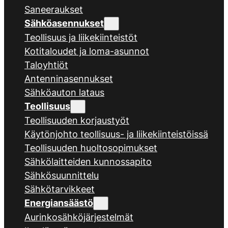
Saneeraukset
Sähköasennukset
Teollisuus ja liikekiinteistöt
Kotitaloudet ja loma-asunnot
Taloyhtiöt
Antenninasennukset
Sähköauton lataus
Teollisuus
Teollisuuden korjaustyöt
Käytönjohto teollisuus- ja liikekiinteistöissä
Teollisuuden huoltosopimukset
Sähkölaitteiden kunnossapito
Sähkösuunnittelu
Sähkötarvikkeet
Energiansäästö
Aurinkosähköjärjestelmät