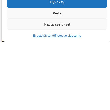
Hyväksy
Kiellä
Näytä asetukset
Evästekäytäntö
Tietosuojalausunto
OTA YHTEYTTÄ