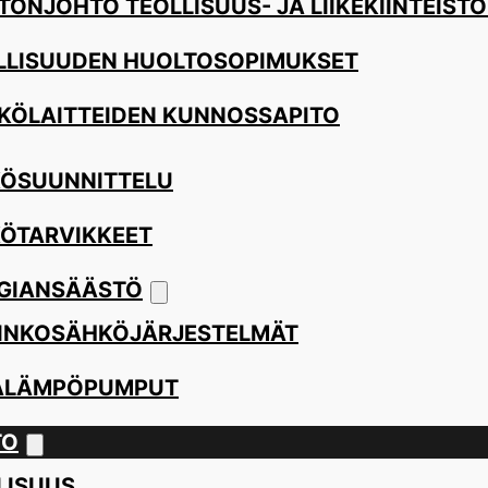
TÖNJOHTO TEOLLISUUS- JA LIIKEKIINTEISTÖ
LLISUUDEN HUOLTOSOPIMUKSET
KÖLAITTEIDEN KUNNOSSAPITO
ÖSUUNNITTELU
ÖTARVIKKEET
GIANSÄÄSTÖ
INKOSÄHKÖJÄRJESTELMÄT
ALÄMPÖPUMPUT
TO
LISUUS