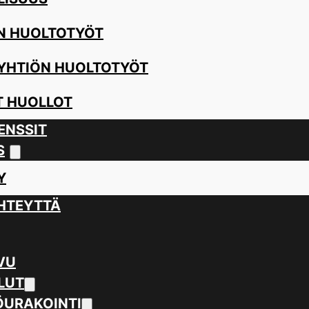
N HUOLTOTYÖT
YHTIÖN HUOLTOTYÖT
 HUOLLOT
ENSSIT
S
Y
HTEYTTÄ
VU
LUT
URAKOINTI