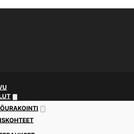
VU
LUT
ÖURAKOINTI
ISKOHTEET