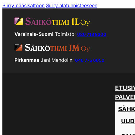
Siirry pääsisältöön
Siirry alatunnisteeseen
Varsinais-Suomi
Toimisto:
020 718 8300
Pirkanmaa
Jani Mendolin:
040 775 6050
ETUSI
PALVE
SÄHK
UUD