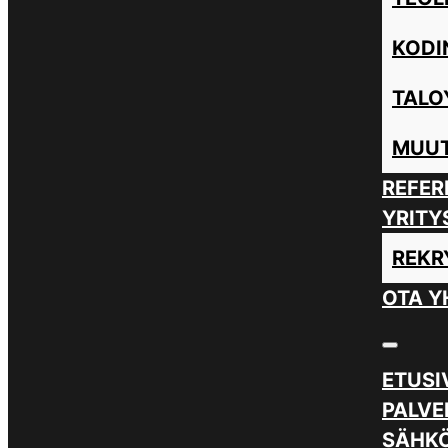
KODI
TALO
MUUT
REFER
YRITY
REKR
OTA Y
ETUSI
PALVE
SÄHKÖ