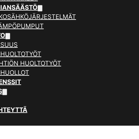
GIANSÄÄSTÖ
KOSÄHKÖJÄRJESTELMÄT
LÄMPÖPUMPUT
TO
ISUUS
 HUOLTOTYÖT
HTIÖN HUOLTOTYÖT
 HUOLLOT
ENSSIT
S
HTEYTTÄ