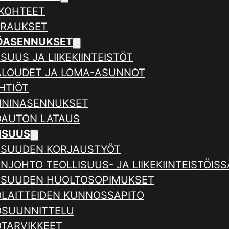
KOHTEET
ERAUKSET
ÖASENNUKSET
SUUS JA LIIKEKIINTEISTÖT
ALOUDET JA LOMA-ASUNNOT
HTIÖT
NNINASENNUKSET
AUTON LATAUS
ISUUS
ISUUDEN KORJAUSTYÖT
NJOHTO TEOLLISUUS- JA LIIKEKIINTEISTÖISS
ISUUDEN HUOLTOSOPIMUKSET
LAITTEIDEN KUNNOSSAPITO
SUUNNITTELU
TARVIKKEET