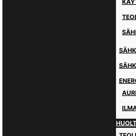
KÄY
TEO
SÄH
SÄHK
SÄHK
ENER
AUR
ILM
HUOL
TEOL