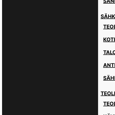
SAN
SÄHK
TEOL
KOT
TAL
ANT
SÄH
TEOL
TEO