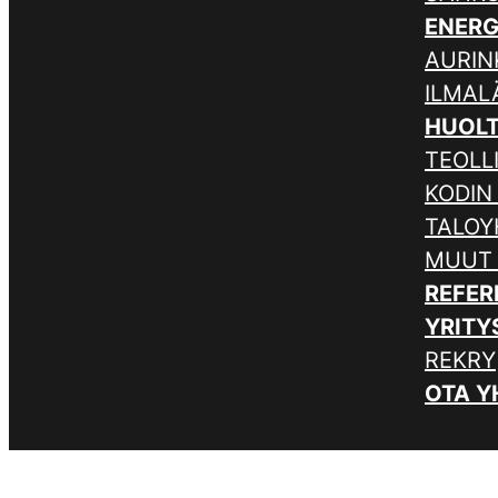
ENER
AURIN
ILMA
HUOL
TEOLL
KODIN
TALOY
MUUT
REFER
YRITY
REKRY
OTA Y