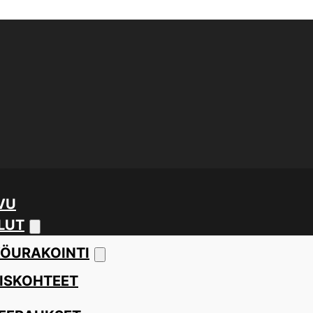
VU
LUT
ÖURAKOINTI
ISKOHTEET