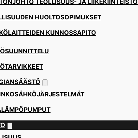
TÖNJOHTO TEOLLISUUS- JA LIIKEKIINTEISTÖ
LLISUUDEN HUOLTOSOPIMUKSET
KÖLAITTEIDEN KUNNOSSAPITO
ÖSUUNNITTELU
ÖTARVIKKEET
GIANSÄÄSTÖ
INKOSÄHKÖJÄRJESTELMÄT
ALÄMPÖPUMPUT
TO
LISUUS