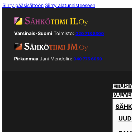
Siirry pääsisältöön
Siirry alatunnisteeseen
Varsinais-Suomi
Toimisto:
020 718 8300
Pirkanmaa
Jani Mendolin:
040 775 6050
ETUSI
PALVE
SÄHK
UUD