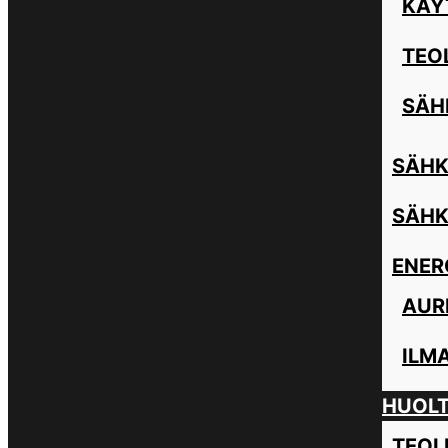
KÄY
TEO
SÄH
SÄHK
SÄHK
ENER
AUR
ILM
HUOL
TEOL