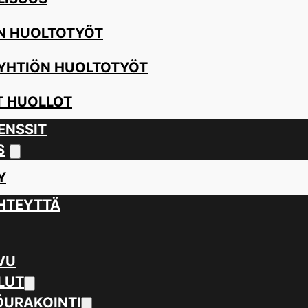
N HUOLTOTYÖT
YHTIÖN HUOLTOTYÖT
 HUOLLOT
ENSSIT
S
Y
HTEYTTÄ
VU
LUT
URAKOINTI