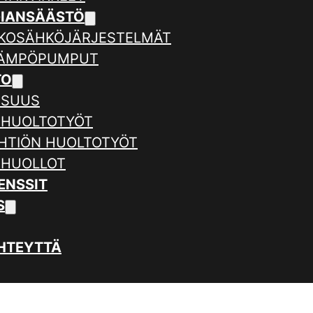
GIANSÄÄSTÖ
KOSÄHKÖJÄRJESTELMÄT
LÄMPÖPUMPUT
TO
ISUUS
 HUOLTOTYÖT
HTIÖN HUOLTOTYÖT
 HUOLLOT
ENSSIT
S
HTEYTTÄ