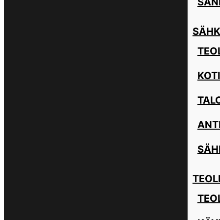
SAN
SÄHK
TEOL
KOT
TAL
ANT
SÄH
TEOL
TEO