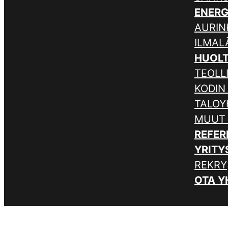
ENER
AURIN
ILMA
HUOL
TEOLL
KODIN
TALOY
MUUT
REFER
YRITY
REKRY
OTA Y