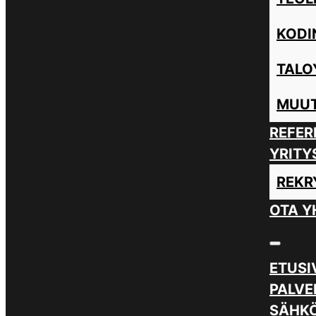
KODI
TALO
MUUT
REFER
YRITY
REKR
OTA Y
ETUSI
PALVE
SÄHKÖ