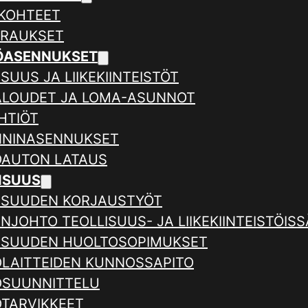
KOHTEET
ERAUKSET
ÖASENNUKSET
SUUS JA LIIKEKIINTEISTÖT
ALOUDET JA LOMA-ASUNNOT
HTIÖT
NNINASENNUKSET
AUTON LATAUS
ISUUS
ISUUDEN KORJAUSTYÖT
NJOHTO TEOLLISUUS- JA LIIKEKIINTEISTÖISS
ISUUDEN HUOLTOSOPIMUKSET
LAITTEIDEN KUNNOSSAPITO
SUUNNITTELU
TARVIKKEET