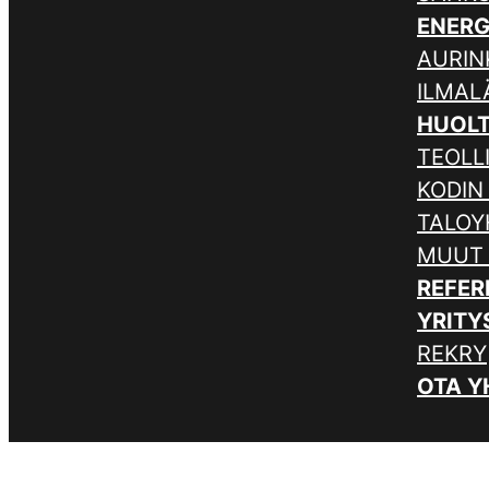
ENER
AURIN
ILMA
HUOL
TEOLL
KODIN
TALOY
MUUT
REFER
YRITY
REKRY
OTA Y