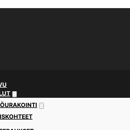
VU
LUT
ÖURAKOINTI
ISKOHTEET