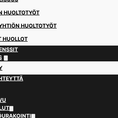
N HUOLTOTYÖT
YHTIÖN HUOLTOTYÖT
 HUOLLOT
ENSSIT
S
Y
HTEYTTÄ
VU
LUT
URAKOINTI