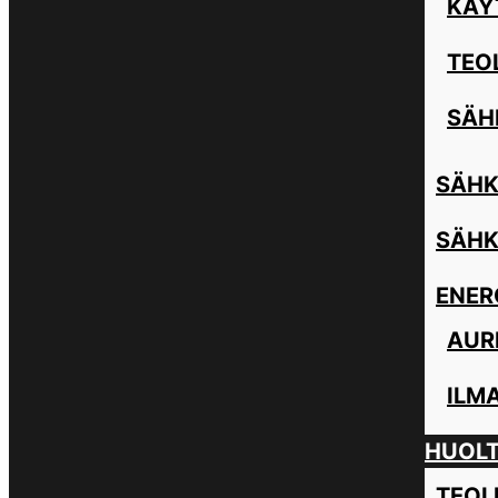
KÄY
TEO
SÄH
SÄHK
SÄHK
ENER
AUR
ILM
HUOL
TEOL