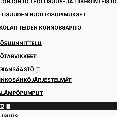
TÖNJOHTO TEOLLISUUS- JA LIIKEKIINTEISTÖ
LLISUUDEN HUOLTOSOPIMUKSET
KÖLAITTEIDEN KUNNOSSAPITO
ÖSUUNNITTELU
ÖTARVIKKEET
GIANSÄÄSTÖ
INKOSÄHKÖJÄRJESTELMÄT
ALÄMPÖPUMPUT
TO
LISUUS