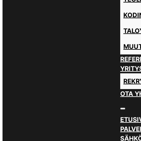
KODI
TALO
MUUT
REFER
YRITY
REKR
OTA Y
ETUSI
PALVE
SÄHKÖ