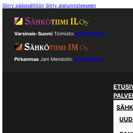
Siirry pääsisältöön
Siirry alatunnisteeseen
Varsinais-Suomi
Toimisto:
020 718 8300
Pirkanmaa
Jani Mendolin:
040 775 6050
ETUSI
PALVE
SÄHK
UUD