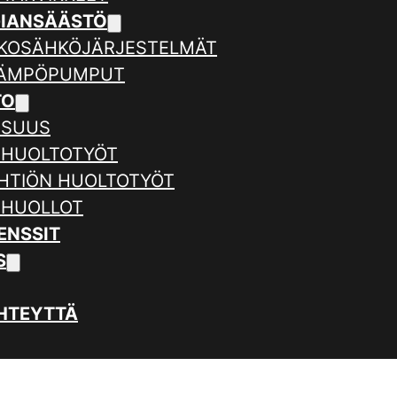
GIANSÄÄSTÖ
KOSÄHKÖJÄRJESTELMÄT
LÄMPÖPUMPUT
TO
ISUUS
 HUOLTOTYÖT
HTIÖN HUOLTOTYÖT
 HUOLLOT
ENSSIT
S
HTEYTTÄ