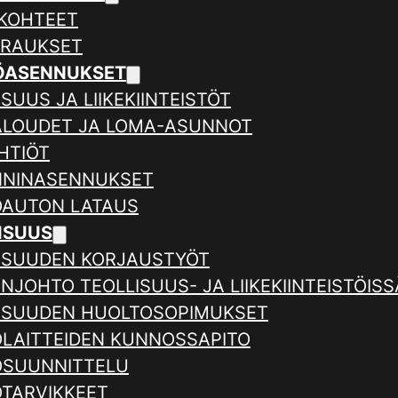
KOHTEET
ERAUKSET
ÖASENNUKSET
SUUS JA LIIKEKIINTEISTÖT
ALOUDET JA LOMA-ASUNNOT
HTIÖT
NNINASENNUKSET
AUTON LATAUS
ISUUS
ISUUDEN KORJAUSTYÖT
NJOHTO TEOLLISUUS- JA LIIKEKIINTEISTÖISS
ISUUDEN HUOLTOSOPIMUKSET
LAITTEIDEN KUNNOSSAPITO
SUUNNITTELU
TARVIKKEET