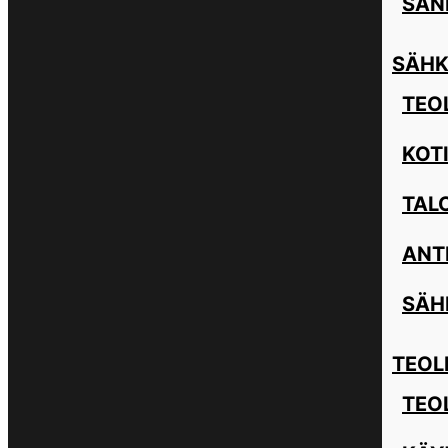
SAN
SÄHK
TEOL
KOT
TAL
ANT
SÄH
TEOL
TEO