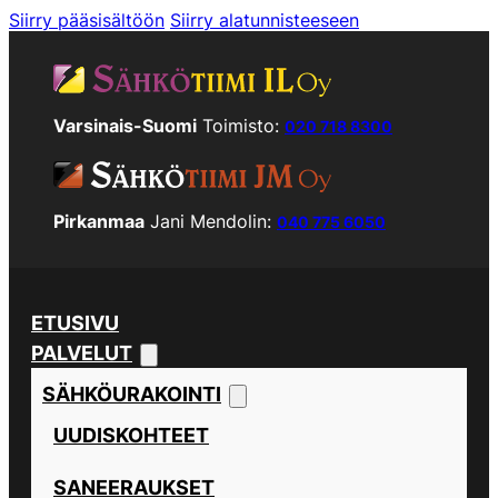
Siirry pääsisältöön
Siirry alatunnisteeseen
Varsinais-Suomi
Toimisto:
020 718 8300
Pirkanmaa
Jani Mendolin:
040 775 6050
ETUSIVU
PALVELUT
SÄHKÖURAKOINTI
UUDISKOHTEET
SANEERAUKSET