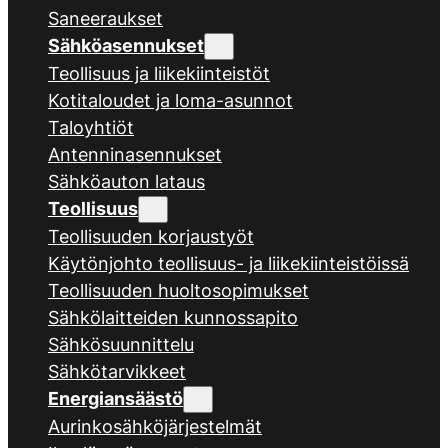
Saneeraukset
Sähköasennukset
Teollisuus ja liikekiinteistöt
Kotitaloudet ja loma-asunnot
Taloyhtiöt
Antenninasennukset
Sähköauton lataus
Teollisuus
Teollisuuden korjaustyöt
Käytönjohto teollisuus- ja liikekiinteistöissä
Teollisuuden huoltosopimukset
Sähkölaitteiden kunnossapito
Sähkösuunnittelu
Sähkötarvikkeet
Energiansäästö
Aurinkosähköjärjestelmät