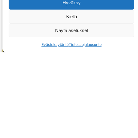
Hyväksy
Kiellä
Näytä asetukset
Evästekäytäntö
Tietosuojalausunto
OTA YHTEYTTÄ