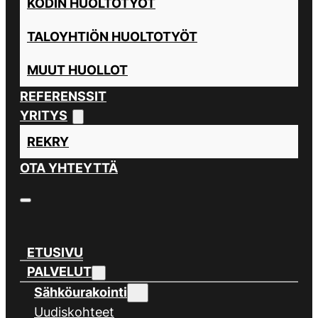
KODIN HUOLTOTYÖT
TALOYHTIÖN HUOLTOTYÖT
MUUT HUOLLOT
REFERENSSIT
YRITYS
REKRY
OTA YHTEYTTÄ
ETUSIVU
PALVELUT
Sähköurakointi
Uudiskohteet