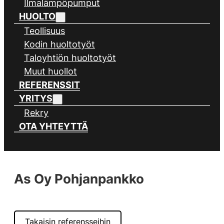
Ilmalämpöpumput
HUOLTO
Teollisuus
Kodin huoltotyöt
Taloyhtiön huoltotyöt
Muut huollot
REFERENSSIT
YRITYS
Rekry
OTA YHTEYTTÄ
As Oy Pohjanpankko
Takaisin referensseihin