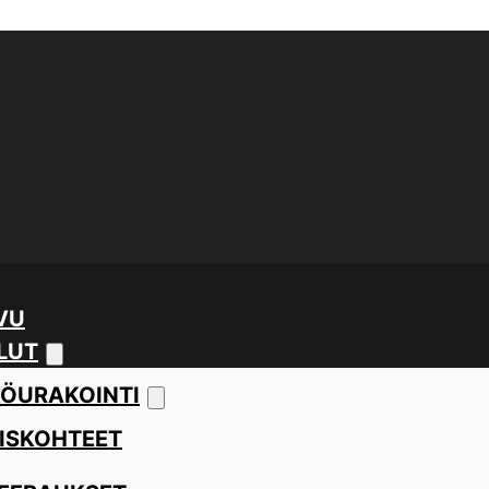
VU
LUT
ÖURAKOINTI
ISKOHTEET