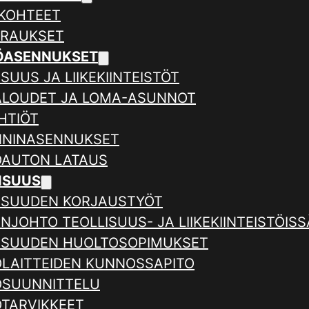
KOHTEET
ERAUKSET
ÖASENNUKSET
SUUS JA LIIKEKIINTEISTÖT
ALOUDET JA LOMA-ASUNNOT
HTIÖT
NNINASENNUKSET
AUTON LATAUS
ISUUS
ISUUDEN KORJAUSTYÖT
NJOHTO TEOLLISUUS- JA LIIKEKIINTEISTÖISS
ISUUDEN HUOLTOSOPIMUKSET
LAITTEIDEN KUNNOSSAPITO
SUUNNITTELU
TARVIKKEET