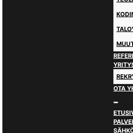
KODI
TALO
MUUT
REFER
YRITY
REKR
OTA Y
ETUSI
PALVE
SÄHKÖ