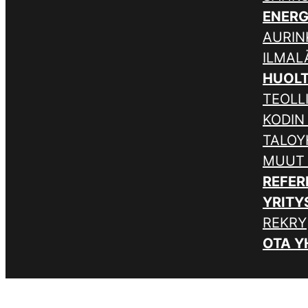
ENER
AURIN
ILMA
HUOL
TEOLL
KODIN
TALOY
MUUT
REFER
YRITY
REKRY
OTA Y