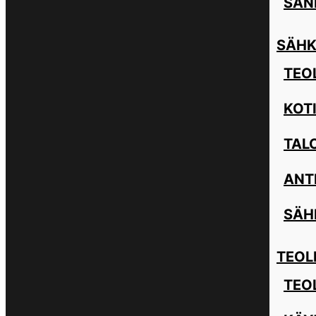
SAN
SÄHK
TEOL
KOT
TAL
ANT
SÄH
TEOL
TEO