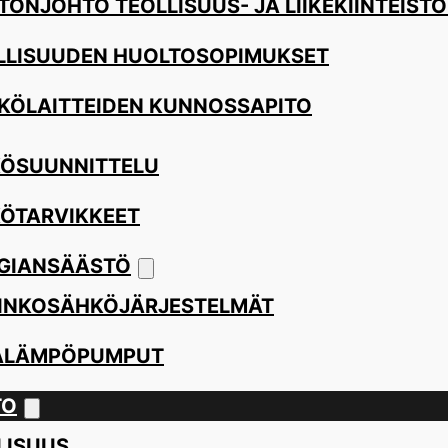
TÖNJOHTO TEOLLISUUS- JA LIIKEKIINTEISTÖ
LLISUUDEN HUOLTOSOPIMUKSET
KÖLAITTEIDEN KUNNOSSAPITO
ÖSUUNNITTELU
ÖTARVIKKEET
GIANSÄÄSTÖ
INKOSÄHKÖJÄRJESTELMÄT
ALÄMPÖPUMPUT
TO
LISUUS