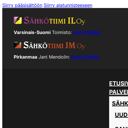
Siirry pääsisältöön
Siirry alatunnisteeseen
Varsinais-Suomi
Toimisto:
020 718 8300
Pirkanmaa
Jani Mendolin:
040 775 6050
ETUSI
PALVE
SÄHK
UUD