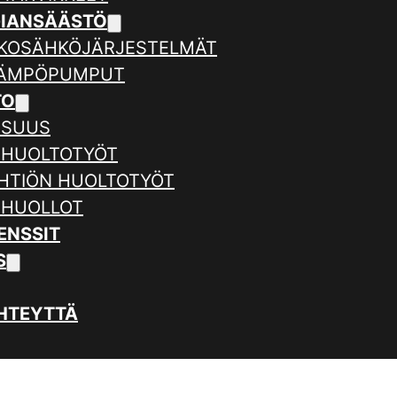
GIANSÄÄSTÖ
KOSÄHKÖJÄRJESTELMÄT
LÄMPÖPUMPUT
TO
ISUUS
 HUOLTOTYÖT
HTIÖN HUOLTOTYÖT
 HUOLLOT
ENSSIT
S
HTEYTTÄ