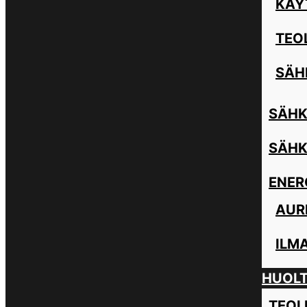
KÄY
TEO
SÄH
SÄHK
SÄHK
ENER
AUR
ILM
HUOL
TEOL