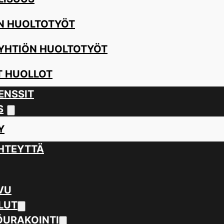
N HUOLTOTYÖT
YHTIÖN HUOLTOTYÖT
 HUOLLOT
ENSSIT
S
Y
HTEYTTÄ
VU
LUT
URAKOINTI