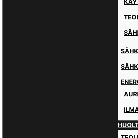
KÄY
TEO
SÄH
SÄHK
SÄHK
ENER
AUR
ILM
HUOL
TEOL