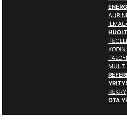
ENER
AURIN
ILMA
HUOL
TEOLL
KODIN
TALOY
MUUT
REFER
YRITY
REKRY
OTA Y