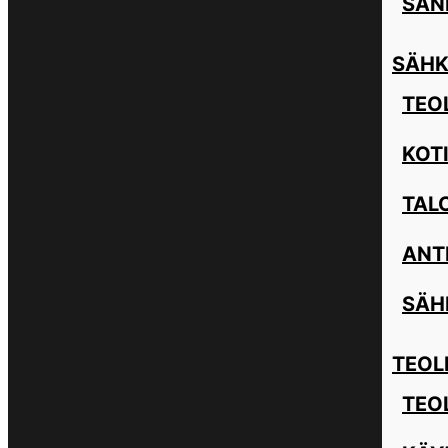
SAN
SÄHK
TEOL
KOT
TAL
ANT
SÄH
TEOL
TEO