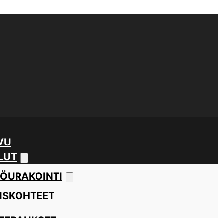
VU
LUT
ÖURAKOINTI
ISKOHTEET