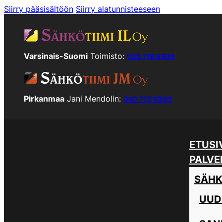
Siirry pääsisältöön
Siirry alatunnisteeseen
Varsinais-Suomi
Toimisto:
020 718 8300
Pirkanmaa
Jani Mendolin:
040 775 6050
ETUSI
PALVE
SÄHK
UUD