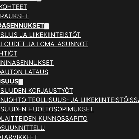
KOHTEET
ERAUKSET
ÖASENNUKSET
SUUS JA LIIKEKIINTEISTÖT
ALOUDET JA LOMA-ASUNNOT
HTIÖT
NNINASENNUKSET
AUTON LATAUS
ISUUS
ISUUDEN KORJAUSTYÖT
NJOHTO TEOLLISUUS- JA LIIKEKIINTEISTÖISS
ISUUDEN HUOLTOSOPIMUKSET
LAITTEIDEN KUNNOSSAPITO
SUUNNITTELU
TARVIKKEET