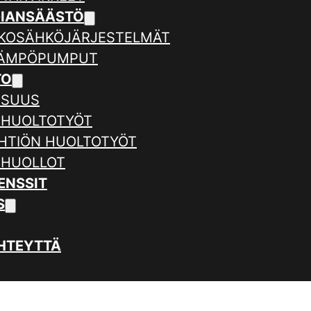
GIANSÄÄSTÖ
KOSÄHKÖJÄRJESTELMÄT
LÄMPÖPUMPUT
TO
ISUUS
 HUOLTOTYÖT
HTIÖN HUOLTOTYÖT
 HUOLLOT
ENSSIT
S
HTEYTTÄ