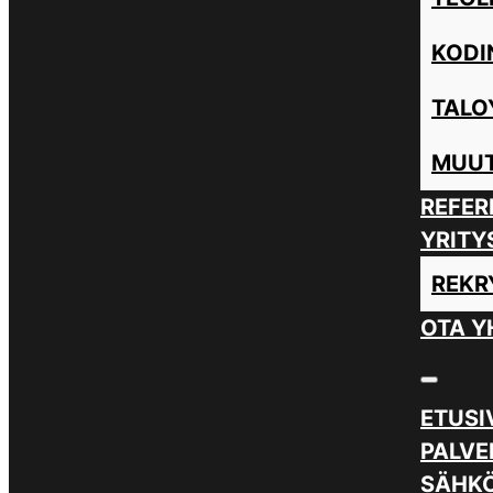
KODI
TALO
MUUT
REFER
YRITY
REKR
OTA Y
ETUSI
PALVE
SÄHKÖ