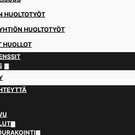
N HUOLTOTYÖT
YHTIÖN HUOLTOTYÖT
 HUOLLOT
ENSSIT
S
Y
HTEYTTÄ
VU
LUT
URAKOINTI