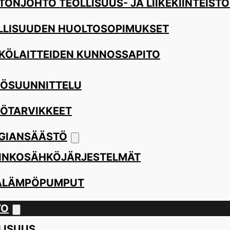
TÖNJOHTO TEOLLISUUS- JA LIIKEKIINTEISTÖ
LLISUUDEN HUOLTOSOPIMUKSET
KÖLAITTEIDEN KUNNOSSAPITO
ÖSUUNNITTELU
ÖTARVIKKEET
GIANSÄÄSTÖ
INKOSÄHKÖJÄRJESTELMÄT
ALÄMPÖPUMPUT
TO
LISUUS