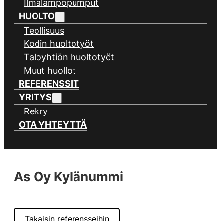
Ilmalämpöpumput
HUOLTO
Teollisuus
Kodin huoltotyöt
Taloyhtiön huoltotyöt
Muut huollot
REFERENSSIT
YRITYS
Rekry
OTA YHTEYTTÄ
As Oy Kylänummi
Takaisin referensseihin