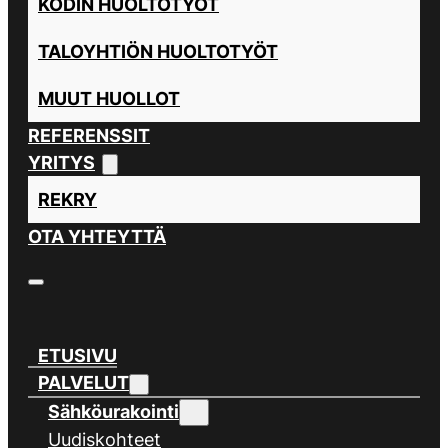
KODIN HUOLTOTYÖT
TALOYHTIÖN HUOLTOTYÖT
MUUT HUOLLOT
REFERENSSIT
YRITYS
REKRY
OTA YHTEYTTÄ
ETUSIVU
PALVELUT
Sähköurakointi
Uudiskohteet