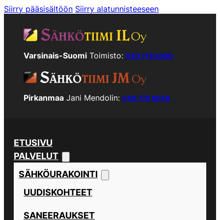
Siirry pääsisältöön
Siirry alatunnisteeseen
Varsinais-Suomi
Toimisto:
020 718 8300
Pirkanmaa
Jani Mendolin:
040 775 6050
ETUSIVU
PALVELUT
SÄHKÖURAKOINTI
UUDISKOHTEET
SANEERAUKSET