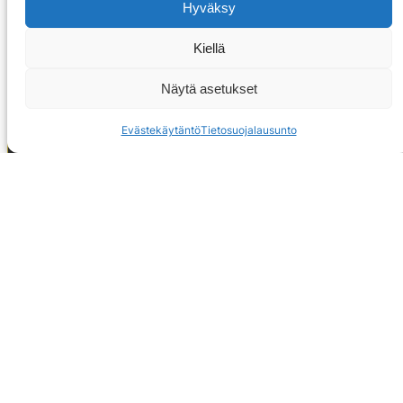
Hyväksy
Kiellä
Näytä asetukset
Evästekäytäntö
Tietosuojalausunto
OTA YHTEYTTÄ