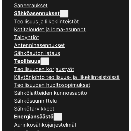
Saneeraukset
Sähköasennukset
Teollisuus ja liikekiinteistöt
Kotitaloudet ja loma-asunnot
Taloyhtiöt
Antenninasennukset
Sähköauton lataus
Teollisuus
Teollisuuden korjaustyöt
Käytönjohto teollisuus- ja liikekiinteistöissä
Teollisuuden huoltosopimukset
Sähkölaitteiden kunnossapito
Sähkösuunnittelu
Sähkötarvikkeet
Energiansäästö
Aurinkosähköjärjestelmät