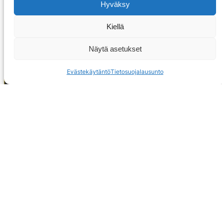
Hyväksy
Kiellä
Näytä asetukset
Evästekäytäntö
Tietosuojalausunto
OTA YHTEYTTÄ