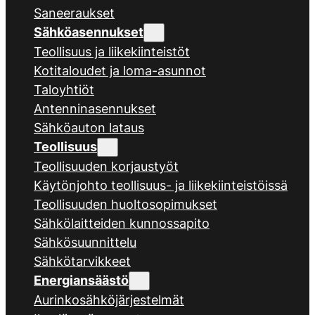
Saneeraukset
Sähköasennukset
Teollisuus ja liikekiinteistöt
Kotitaloudet ja loma-asunnot
Taloyhtiöt
Antenninasennukset
Sähköauton lataus
Teollisuus
Teollisuuden korjaustyöt
Käytönjohto teollisuus- ja liikekiinteistöissä
Teollisuuden huoltosopimukset
Sähkölaitteiden kunnossapito
Sähkösuunnittelu
Sähkötarvikkeet
Energiansäästö
Aurinkosähköjärjestelmät