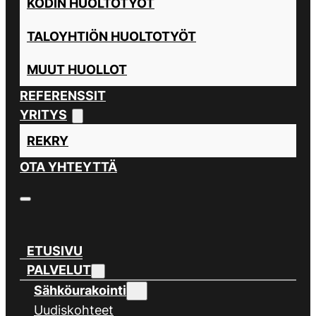
KODIN HUOLTOTYÖT
TALOYHTIÖN HUOLTOTYÖT
MUUT HUOLLOT
REFERENSSIT
YRITYS
REKRY
OTA YHTEYTTÄ
ETUSIVU
PALVELUT
Sähköurakointi
Uudiskohteet