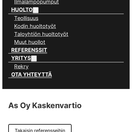
Ilmalämpöpumput
HUOLTO
Teollisuus
Kodin huoltotyöt
Taloyhtiön huoltotyöt
Muut huollot
REFERENSSIT
YRITYS
Rekry
OTA YHTEYTTÄ
As Oy Kaskenvartio
Takaisin referensseihin