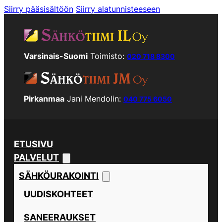
Siirry pääsisältöön
Siirry alatunnisteeseen
Varsinais-Suomi
Toimisto:
020 718 8300
Pirkanmaa
Jani Mendolin:
040 775 6050
ETUSIVU
PALVELUT
SÄHKÖURAKOINTI
UUDISKOHTEET
SANEERAUKSET