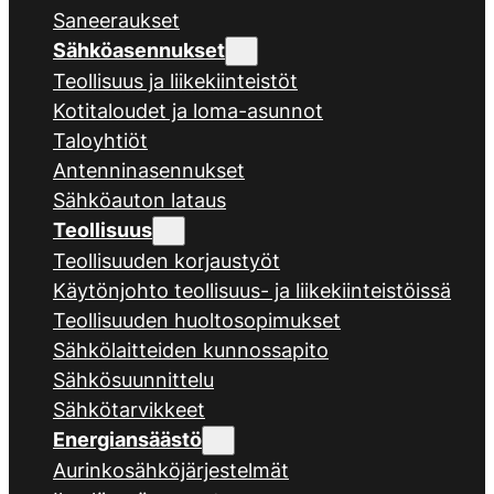
Saneeraukset
Sähköasennukset
Teollisuus ja liikekiinteistöt
Kotitaloudet ja loma-asunnot
Taloyhtiöt
Antenninasennukset
Sähköauton lataus
Teollisuus
Teollisuuden korjaustyöt
Käytönjohto teollisuus- ja liikekiinteistöissä
Teollisuuden huoltosopimukset
Sähkölaitteiden kunnossapito
Sähkösuunnittelu
Sähkötarvikkeet
Energiansäästö
Aurinkosähköjärjestelmät