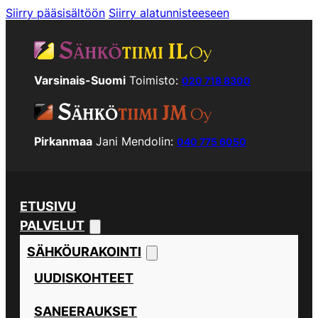
Siirry pääsisältöön
Siirry alatunnisteeseen
Varsinais-Suomi
Toimisto:
020 718 8300
Pirkanmaa
Jani Mendolin:
040 775 6050
ETUSIVU
PALVELUT
SÄHKÖURAKOINTI
UUDISKOHTEET
SANEERAUKSET