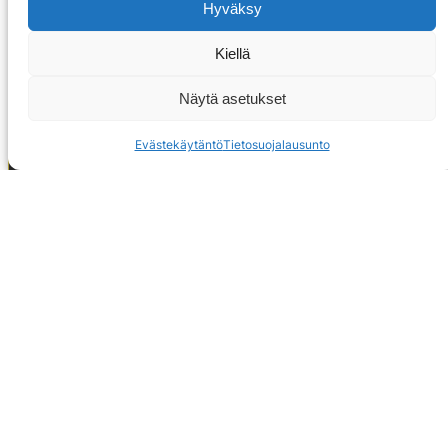
Hyväksy
Kiellä
Näytä asetukset
Evästekäytäntö
Tietosuojalausunto
OTA YHTEYTTÄ