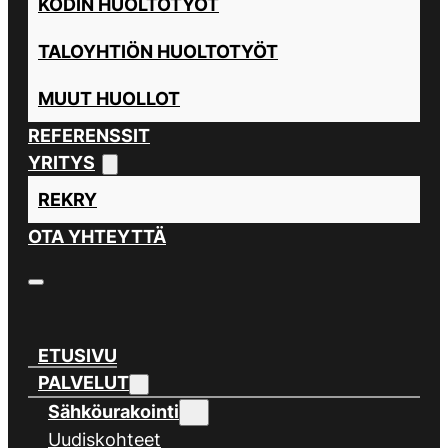
KODIN HUOLTOTYÖT
TALOYHTIÖN HUOLTOTYÖT
MUUT HUOLLOT
REFERENSSIT
YRITYS
REKRY
OTA YHTEYTTÄ
ETUSIVU
PALVELUT
Sähköurakointi
Uudiskohteet