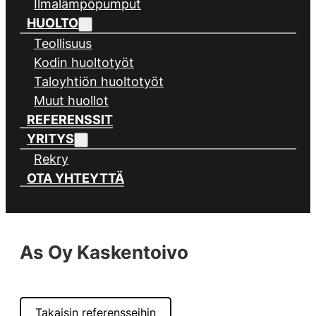
Ilmalämpöpumput
HUOLTO
Teollisuus
Kodin huoltotyöt
Taloyhtiön huoltotyöt
Muut huollot
REFERENSSIT
YRITYS
Rekry
OTA YHTEYTTÄ
As Oy Kaskentoivo
Takaisin referensseihin