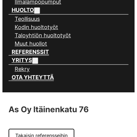
Ilmalämpöpumput
HUOLTO
Teollisuus
Kodin huoltotyöt
Taloyhtiön huoltotyöt
Muut huollot
REFERENSSIT
YRITYS
Rekry
OTA YHTEYTTÄ
As Oy Itäinenkatu 76
Takaisin referensseihin