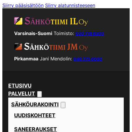
Siirry pääsisältöön
Siirry alatunnisteeseen
Varsinais-Suomi
Toimisto:
020 718 8300
Pirkanmaa
Jani Mendolin:
040 775 6050
ETUSIVU
PALVELUT
SÄHKÖURAKOINTI
UUDISKOHTEET
SANEERAUKSET