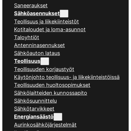
Saneeraukset
Sähköasennukset
Teollisuus ja liikekiinteistöt
Kotitaloudet ja loma-asunnot
Taloyhtiöt
Antenninasennukset
Sähköauton lataus
Teollisuus
Teollisuuden korjaustyöt
Käytönjohto teollisuus- ja liikekiinteistöissä
Teollisuuden huoltosopimukset
Sähkölaitteiden kunnossapito
Sähkösuunnittelu
Sähkötarvikkeet
Energiansäästö
Aurinkosähköjärjestelmät