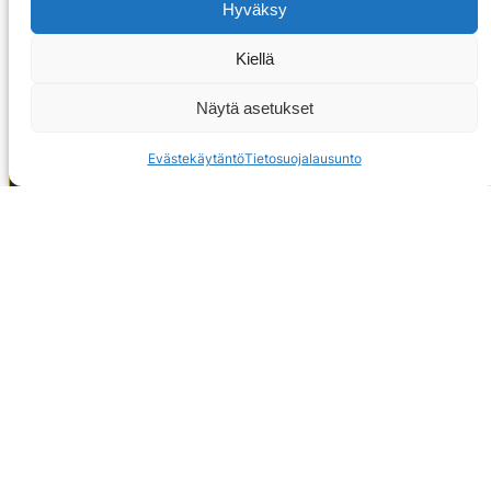
Hyväksy
Kiellä
Näytä asetukset
Evästekäytäntö
Tietosuojalausunto
OTA YHTEYTTÄ