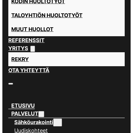
KODIN HUOLTOTYÖT
TALOYHTIÖN HUOLTOTYÖT
MUUT HUOLLOT
REFERENSSIT
YRITYS
REKRY
OTA YHTEYTTÄ
ETUSIVU
PALVELUT
Sähköurakointi
Uudiskohteet