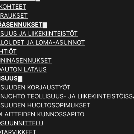
KOHTEET
ERAUKSET
ÖASENNUKSET
SUUS JA LIIKEKIINTEISTÖT
ALOUDET JA LOMA-ASUNNOT
HTIÖT
NNINASENNUKSET
AUTON LATAUS
ISUUS
ISUUDEN KORJAUSTYÖT
NJOHTO TEOLLISUUS- JA LIIKEKIINTEISTÖISS
ISUUDEN HUOLTOSOPIMUKSET
LAITTEIDEN KUNNOSSAPITO
SUUNNITTELU
TARVIKKEET