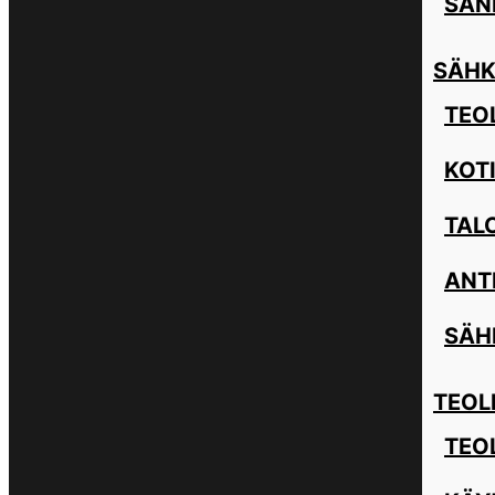
SAN
SÄHK
TEOL
KOT
TAL
ANT
SÄH
TEOL
TEO