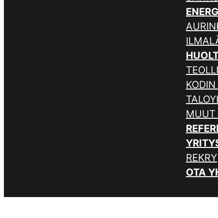
ENER
AURIN
ILMA
HUOL
TEOLL
KODIN
TALOY
MUUT
REFER
YRITY
REKRY
OTA Y