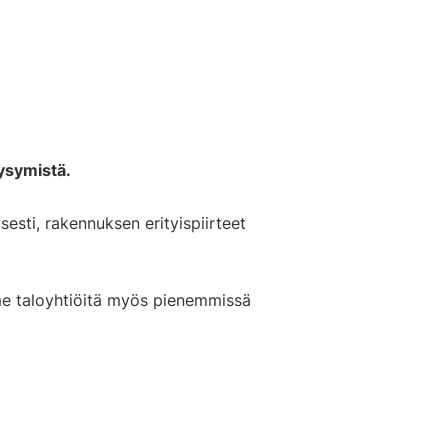
ysymistä.
esti, rakennuksen erityispiirteet
mme taloyhtiöitä myös pienemmissä