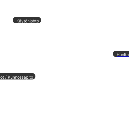
Käytönjohto
Huolt
yöt / Kunnossapito