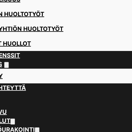
N HUOLTOTYÖT
YHTIÖN HUOLTOTYÖT
 HUOLLOT
ENSSIT
S
Y
HTEYTTÄ
VU
LUT
URAKOINTI