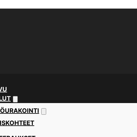
VU
LUT
ÖURAKOINTI
ISKOHTEET