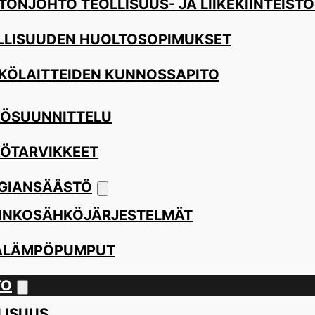
TÖNJOHTO TEOLLISUUS- JA LIIKEKIINTEISTÖ
LLISUUDEN HUOLTOSOPIMUKSET
KÖLAITTEIDEN KUNNOSSAPITO
ÖSUUNNITTELU
ÖTARVIKKEET
GIANSÄÄSTÖ
INKOSÄHKÖJÄRJESTELMÄT
ALÄMPÖPUMPUT
TO
LISUUS