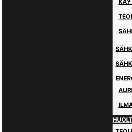
KÄY
TEO
SÄH
SÄHK
SÄHK
ENER
AUR
ILM
HUOL
TEOL