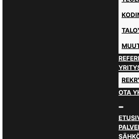
KODI
TALO
MUUT
REFER
YRITY
REKR
OTA Y
ETUSI
PALVE
SÄHKÖ