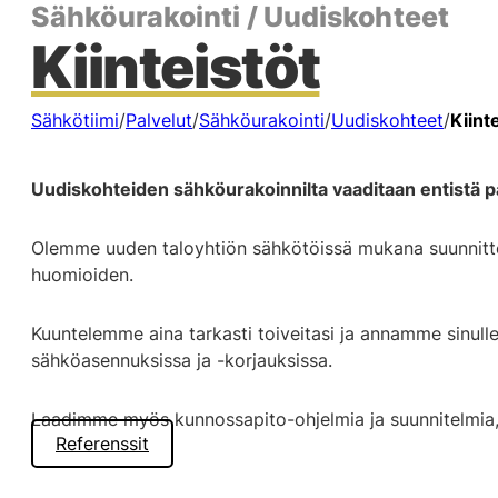
Sähköurakointi / Uudiskohteet
Kiinteistöt
Sähkötiimi
/
Palvelut
/
Sähköurakointi
/
Uudiskohteet
/
Kiint
Uudiskohteiden sähköurakoinnilta vaaditaan entistä 
Olemme uuden taloyhtiön sähkötöissä mukana suunnittelus
huomioiden.
Kuuntelemme aina tarkasti toiveitasi ja annamme sinul
sähköasennuksissa ja -korjauksissa.
Laadimme myös kunnossapito-ohjelmia ja suunnitelmia
Referenssit