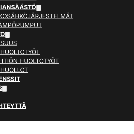
GIANSÄÄSTÖ
KOSÄHKÖJÄRJESTELMÄT
LÄMPÖPUMPUT
TO
ISUUS
 HUOLTOTYÖT
HTIÖN HUOLTOTYÖT
 HUOLLOT
ENSSIT
S
HTEYTTÄ