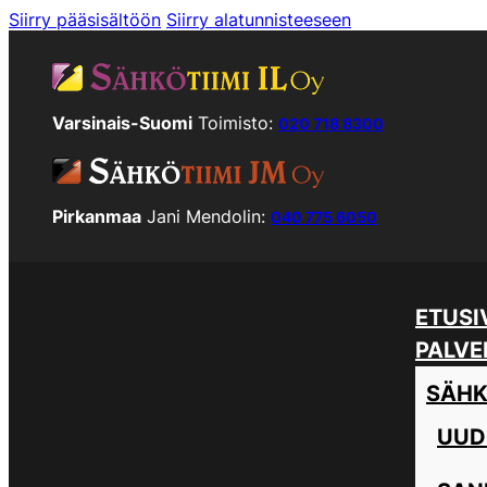
Siirry pääsisältöön
Siirry alatunnisteeseen
Varsinais-Suomi
Toimisto:
020 718 8300
Pirkanmaa
Jani Mendolin:
040 775 6050
ETUSI
PALVE
SÄHK
UUD