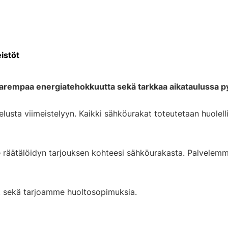
eistöt
parempaa energiatehokkuutta sekä tarkkaa aikataulussa p
ta viimeistelyyn. Kaikki sähköurakat toteutetaan huolellis
le räätälöidyn tarjouksen kohteesi sähköurakasta. Palvele
, sekä tarjoamme huoltosopimuksia.